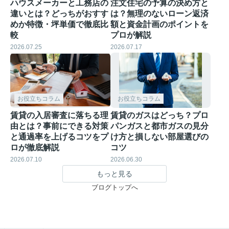
ハウスメーカーと工務店の
注文住宅の予算の決め方と
違いとは？どっちがおすす
は？無理のないローン返済
めか特徴・坪単価で徹底比
額と資金計画のポイントを
較
プロが解説
2026.07.25
2026.07.17
お役立ちコラム
お役立ちコラム
賃貸の入居審査に落ちる理
賃貸のガスはどっち？プロ
由とは？事前にできる対策
パンガスと都市ガスの見分
と通過率を上げるコツをプ
け方と損しない部屋選びの
ロが徹底解説
コツ
2026.07.10
2026.06.30
もっと見る
ブログトップへ