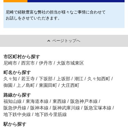
尼崎で経験豊富な弊社の担当が様々なご事情に合わせて
お話しをさせていただきます。
ページトップへ
市区町村から探す
尼崎市
/
西宮市
/
伊丹市
/
大阪市城東区
町名から探す
久々知
/
若王寺
/
下坂部
/
上坂部
/
潮江
/
久々知西町
/
御園
/
上ノ島町
/
東園田町
/
大庄西町
路線から探す
福知山線
/
東海道本線
/
東西線
/
阪急神戸本線
/
阪急伊丹線
/
阪神本線
/
阪神武庫川線
/
阪急宝塚本線
/
地下鉄中央線
/
地下鉄今里筋線
駅から探す