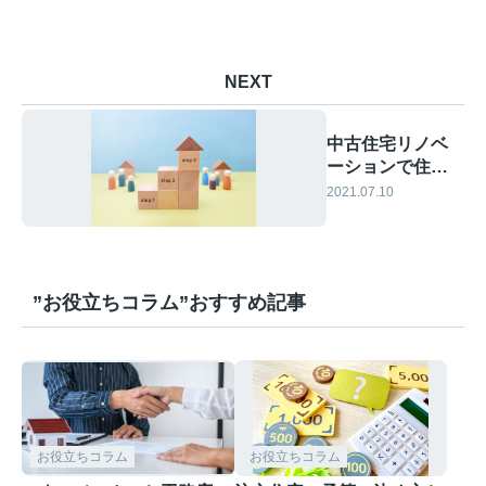
NEXT
中古住宅リノベ
ーションで住宅
ローン控除は受
2021.07.10
けられる？
”お役立ちコラム”おすすめ記事
お役立ちコラム
お役立ちコラム