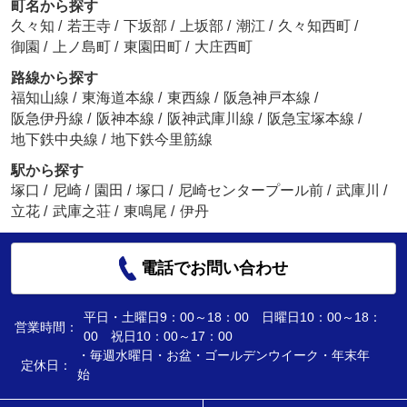
町名から探す
久々知
/
若王寺
/
下坂部
/
上坂部
/
潮江
/
久々知西町
/
御園
/
上ノ島町
/
東園田町
/
大庄西町
路線から探す
福知山線
/
東海道本線
/
東西線
/
阪急神戸本線
/
阪急伊丹線
/
阪神本線
/
阪神武庫川線
/
阪急宝塚本線
/
地下鉄中央線
/
地下鉄今里筋線
駅から探す
塚口
/
尼崎
/
園田
/
塚口
/
尼崎センタープール前
/
武庫川
/
立花
/
武庫之荘
/
東鳴尾
/
伊丹
電話でお問い合わせ
平日・土曜日9：00～18：00 日曜日10：00～18：
営業時間：
00 祝日10：00～17：00
・毎週水曜日・お盆・ゴールデンウイーク・年末年
定休日：
始