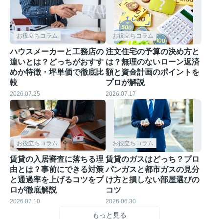
お役立ちコラム
お役立ちコラム
ハウスメーカーと工務店の
注文住宅の予算の決め方と
違いとは？どっちがおすす
は？無理のないローン返済
めか特徴・坪単価で徹底比
額と資金計画のポイントを
較
プロが解説
2026.07.25
2026.07.17
お役立ちコラム
お役立ちコラム
賃貸の入居審査に落ちる理
賃貸のガスはどっち？プロ
由とは？事前にできる対策
パンガスと都市ガスの見分
と通過率を上げるコツをプ
け方と損しない部屋選びの
ロが徹底解説
コツ
2026.07.10
2026.06.30
もっと見る