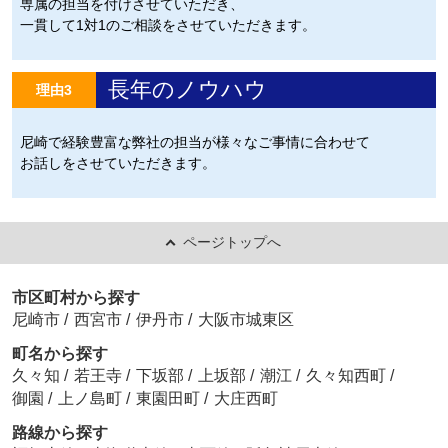
専属の担当を付けさせていただき、
一貫して1対1のご相談をさせていただきます。
長年のノウハウ
理由3
尼崎で経験豊富な弊社の担当が様々なご事情に合わせて
お話しをさせていただきます。
ページトップへ
市区町村から探す
尼崎市
/
西宮市
/
伊丹市
/
大阪市城東区
町名から探す
久々知
/
若王寺
/
下坂部
/
上坂部
/
潮江
/
久々知西町
/
御園
/
上ノ島町
/
東園田町
/
大庄西町
路線から探す