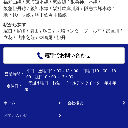
福知山線
/
東海道本線
/
東西線
/
阪急神戸本線
/
阪急伊丹線
/
阪神本線
/
阪神武庫川線
/
阪急宝塚本線
/
地下鉄中央線
/
地下鉄今里筋線
駅から探す
塚口
/
尼崎
/
園田
/
塚口
/
尼崎センタープール前
/
武庫川
/
立花
/
武庫之荘
/
東鳴尾
/
伊丹
電話でお問い合わせ
平日・土曜日9：00～18：00 日曜日10：00～18：
営業時間：
00 祝日10：00～17：00
・毎週水曜日・お盆・ゴールデンウイーク・年末年
定休日：
始
ホーム
会社概要
お問い合わせ