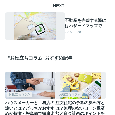
NEXT
不動産を売却する際に
はハザードマップで物
件の位置をチェック！
2020.10.20
”お役立ちコラム”おすすめ記事
お役立ちコラム
お役立ちコラム
ハウスメーカーと工務店の
注文住宅の予算の決め方と
違いとは？どっちがおすす
は？無理のないローン返済
めか特徴・坪単価で徹底比
額と資金計画のポイントを