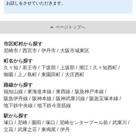
お話しをさせていただきます。
ページトップへ
市区町村から探す
尼崎市
/
西宮市
/
伊丹市
/
大阪市城東区
町名から探す
久々知
/
若王寺
/
下坂部
/
上坂部
/
潮江
/
久々知西町
/
御園
/
上ノ島町
/
東園田町
/
大庄西町
路線から探す
福知山線
/
東海道本線
/
東西線
/
阪急神戸本線
/
阪急伊丹線
/
阪神本線
/
阪神武庫川線
/
阪急宝塚本線
/
地下鉄中央線
/
地下鉄今里筋線
駅から探す
塚口
/
尼崎
/
園田
/
塚口
/
尼崎センタープール前
/
武庫川
/
立花
/
武庫之荘
/
東鳴尾
/
伊丹