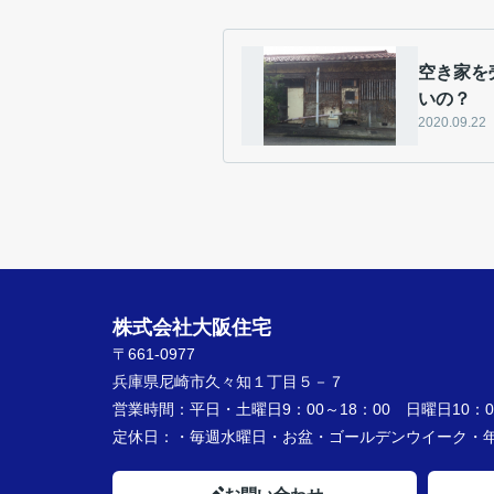
空き家を
いの？
2020.09.22
株式会社大阪住宅
〒661-0977
兵庫県尼崎市久々知１丁目５－７
営業時間：
平日・土曜日9：00～18：00 日曜日10：00
定休日：
・毎週水曜日・お盆・ゴールデンウイーク