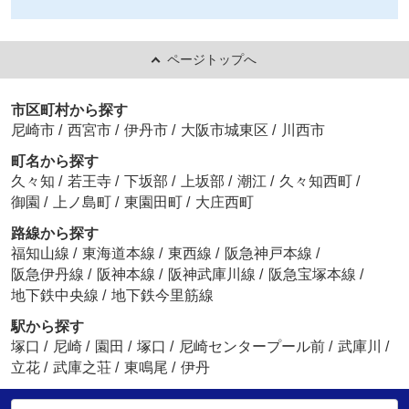
ページトップへ
市区町村から探す
尼崎市
/
西宮市
/
伊丹市
/
大阪市城東区
/
川西市
町名から探す
久々知
/
若王寺
/
下坂部
/
上坂部
/
潮江
/
久々知西町
/
御園
/
上ノ島町
/
東園田町
/
大庄西町
路線から探す
福知山線
/
東海道本線
/
東西線
/
阪急神戸本線
/
阪急伊丹線
/
阪神本線
/
阪神武庫川線
/
阪急宝塚本線
/
地下鉄中央線
/
地下鉄今里筋線
駅から探す
塚口
/
尼崎
/
園田
/
塚口
/
尼崎センタープール前
/
武庫川
/
立花
/
武庫之荘
/
東鳴尾
/
伊丹