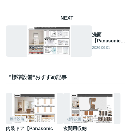
NEXT
洗面
【Panasonic
CLine 】
2026.06.01
”標準設備”おすすめ記事
標準設備
標準設備
内装ドア【Panasonic
玄関用収納