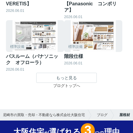
VERETIS】
【Panasonic コンポリ
ア】
2026.06.01
2026.06.01
標準設備
標準設備
バスルーム（パナソニッ
階段仕様
ク オフローラ）
2026.06.01
2026.06.01
もっと見る
ブログトップへ
尼崎市の買取・売却・不動産なら株式会社大阪住宅
ブログ
屋根材
3
大阪住宅
選ばれる
理由
が
つの