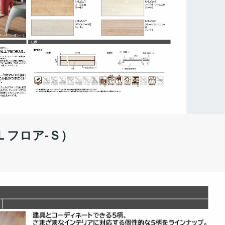
Ｌフロア-Ｓ）