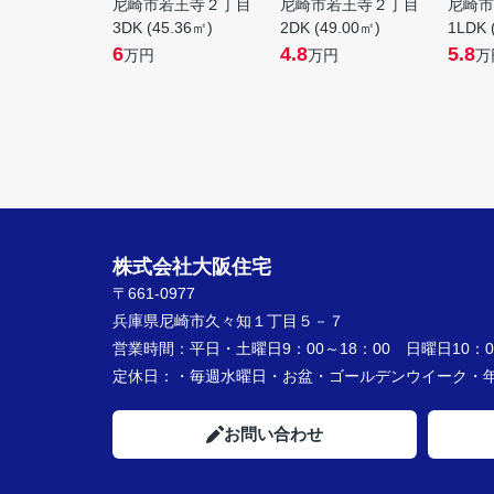
尼崎市若王寺２丁目
尼崎市若王寺２丁目
尼崎市
3DK (45.36㎡)
2DK (49.00㎡)
1LDK 
6
4.8
5.8
万円
万円
万
株式会社大阪住宅
〒661-0977
兵庫県尼崎市久々知１丁目５－７
営業時間：
平日・土曜日9：00～18：00 日曜日10：00
定休日：
・毎週水曜日・お盆・ゴールデンウイーク
お問い合わせ