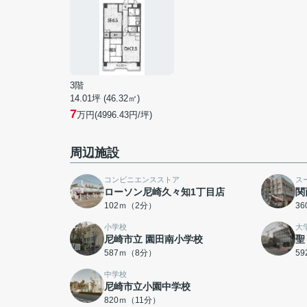
3階
14.01坪 (46.32㎡)
7
万円(4996.43円/坪)
周辺施設
コンビニエンスストア
ス
ローソン尼崎久々知1丁目店
関
102ｍ（2分）
3
小学校
大
尼崎市立 園田南小学校
聖
587ｍ（8分）
5
中学校
尼崎市立小園中学校
820ｍ（11分）