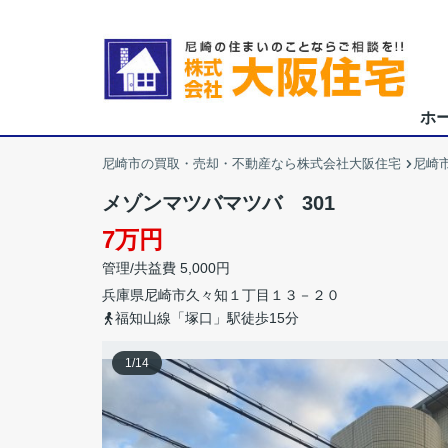
ホ
尼崎市の買取・売却・不動産なら株式会社大阪住宅
尼崎
メゾンマツバマツバ 301
7万円
管理/共益費 5,000円
兵庫県
尼崎市
久々知
１丁目１３－２０
福知山線「塚口」駅徒歩15分
1
/
14