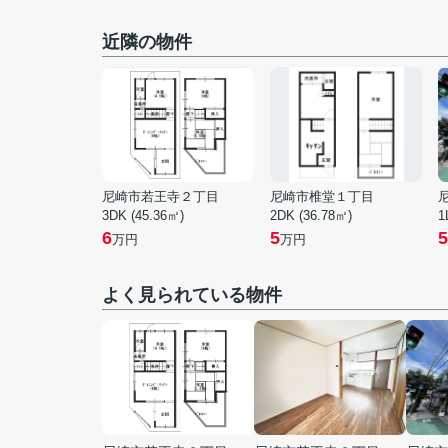
近隣の物件
尼崎市若王寺２丁目
尼崎市椎堂１丁目
3DK (45.36㎡)
2DK (36.78㎡)
1
6
5
5
万円
万円
よく見られている物件