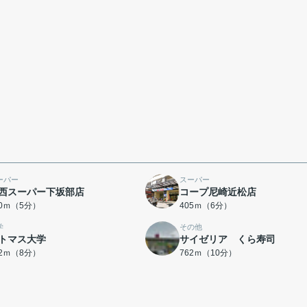
ーパー
スーパー
西スーパー下坂部店
コープ尼崎近松店
60ｍ（5分）
405ｍ（6分）
学
その他
トマス大学
サイゼリア くら寿司
92ｍ（8分）
762ｍ（10分）