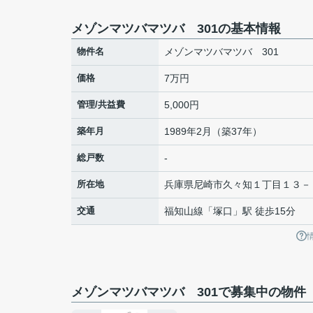
メゾンマツバマツバ 301の基本情報
物件名
メゾンマツバマツバ 301
価格
7万円
管理/共益費
5,000円
築年月
1989年2月（築37年）
総戸数
-
所在地
兵庫県
尼崎市
久々知
１丁目１３－
交通
福知山線
「
塚口
」駅 徒歩15分
メゾンマツバマツバ 301で募集中の物件