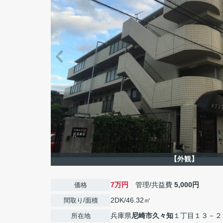
【外観】
7万円
管理/共益費
5,000円
価格
2DK/46.32㎡
間取り/面積
兵庫県
尼崎市
久々知
１丁目１３－２
所在地