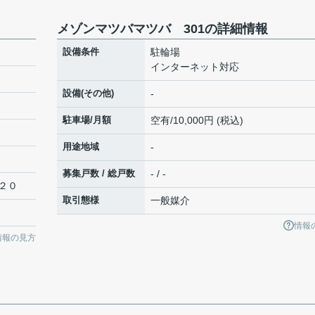
メゾンマツバマツバ 301の詳細情報
設備条件
駐輪場
インターネット対応
設備(その他)
-
駐車場/月額
空有/10,000円 (税込)
用途地域
-
募集戸数 / 総戸数
- / -
２０
取引態様
一般媒介
情報
情報の見方