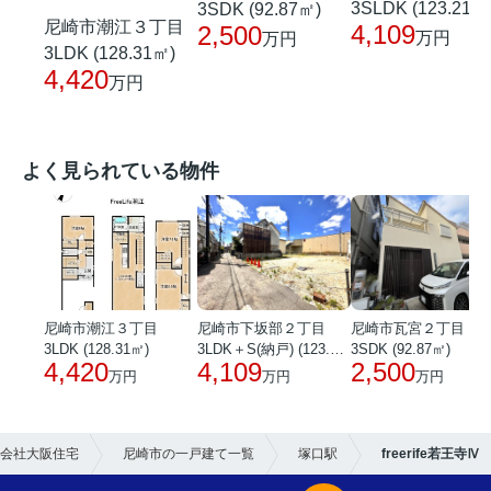
3SLDK (123.21㎡
3SDK (92.87㎡)
尼崎市潮江３丁目
4,109
2,500
万円
万円
3LDK (128.31㎡)
4,420
万円
よく見られている物件
尼崎市潮江３丁目
尼崎市下坂部２丁目
尼崎市瓦宮２丁目
3LDK (128.31㎡)
3LDK＋S(納戸) (123.21㎡)
3SDK (92.87㎡)
4,420
4,109
2,500
万円
万円
万円
会社大阪住宅
尼崎市の一戸建て一覧
塚口駅
freerife若王寺Ⅳ