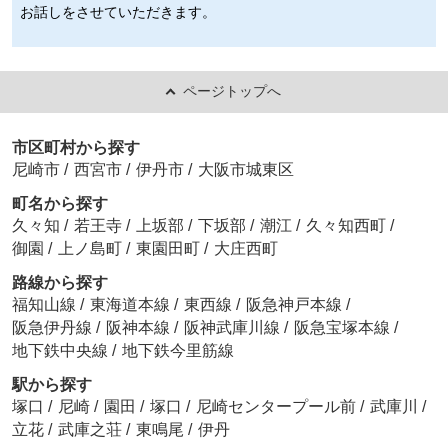
お話しをさせていただきます。
ページトップへ
市区町村から探す
尼崎市
/
西宮市
/
伊丹市
/
大阪市城東区
町名から探す
久々知
/
若王寺
/
上坂部
/
下坂部
/
潮江
/
久々知西町
/
御園
/
上ノ島町
/
東園田町
/
大庄西町
路線から探す
福知山線
/
東海道本線
/
東西線
/
阪急神戸本線
/
阪急伊丹線
/
阪神本線
/
阪神武庫川線
/
阪急宝塚本線
/
地下鉄中央線
/
地下鉄今里筋線
駅から探す
塚口
/
尼崎
/
園田
/
塚口
/
尼崎センタープール前
/
武庫川
/
立花
/
武庫之荘
/
東鳴尾
/
伊丹