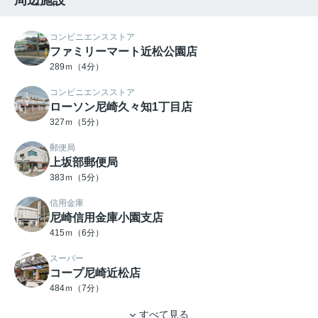
コンビニエンスストア
ファミリーマート近松公園店
289ｍ（4分）
コンビニエンスストア
ローソン尼崎久々知1丁目店
327ｍ（5分）
郵便局
上坂部郵便局
383ｍ（5分）
信用金庫
尼崎信用金庫小園支店
415ｍ（6分）
スーパー
コープ尼崎近松店
484ｍ（7分）
すべて見る