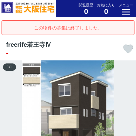
閲覧履歴
お気に入り
メニュー
0
0
この物件の募集は終了しました。
freerife若王寺Ⅳ
-
1
/
1