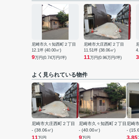
尼崎市久々知西町２丁目
尼崎市大庄西町２丁目
12.1坪 (40.00㎡)
11.51坪 (38.06㎡)
4
9
11
3
万円(
0.74
万円/坪)
万円(
0.96
万円/坪)
よく見られている物件
尼崎市大庄西町２丁目
尼崎市久々知西町２丁目
尼崎
- (38.06㎡)
- (40.00㎡)
- (15
11
9
3.85
万円
万円