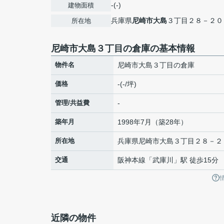
-(-)
建物面積
兵庫県
尼崎市
大島
３丁目２８－２０
所在地
尼崎市大島３丁目の倉庫の基本情報
物件名
尼崎市大島３丁目の倉庫
価格
-(-/坪)
管理/共益費
-
築年月
1998年7月（築28年）
所在地
兵庫県
尼崎市
大島
３丁目２８－２
交通
阪神本線
「
武庫川
」駅 徒歩15分
近隣の物件