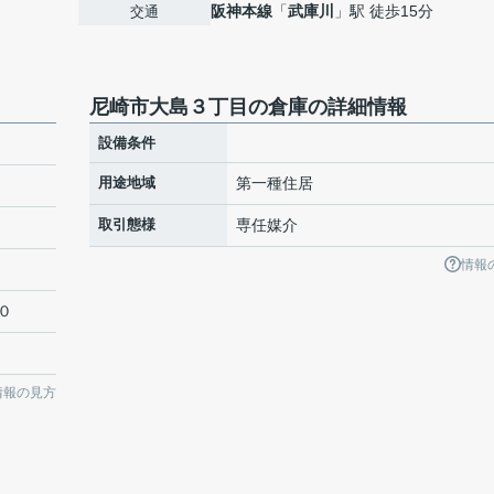
阪神本線
「
武庫川
」駅 徒歩15分
交通
尼崎市大島３丁目の倉庫の詳細情報
設備条件
用途地域
第一種住居
取引態様
専任媒介
情報
０
情報の見方