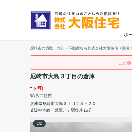
ホ
尼崎市の買取・売却・不動産なら株式会社大阪住宅
尼崎
この物
尼崎市大島３丁目の倉庫
-
(-/坪)
管理/共益費 -
兵庫県
尼崎市
大島
３丁目２８－２０
阪神本線「武庫川」駅徒歩15分
1
/
2