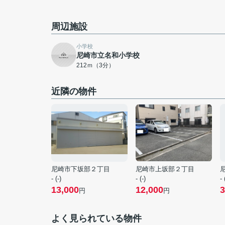
周辺施設
小学校
尼崎市立名和小学校
212ｍ（3分）
近隣の物件
尼崎市下坂部２丁目
尼崎市上坂部２丁目
- (-)
- (-)
- 
13,000
12,000
3
円
円
よく見られている物件