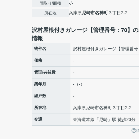
-/-
間取り/面積
兵庫県
尼崎市
名神町
３丁目2-2
所在地
沢村屋根付きガレージ【管理番号：70】の
情報
物件名
沢村屋根付きガレージ【管理番号
価格
-
管理/共益費
-
築年月
-（-）
総戸数
-
所在地
兵庫県
尼崎市
名神町
３丁目2-2
交通
東海道本線
「
尼崎
」駅 徒歩23分