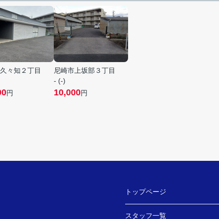
久々知２丁目
尼崎市上坂部３丁目
- (-)
00
10,000
円
円
トップページ
スタッフ一覧