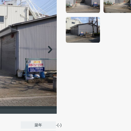
-(-)
築年