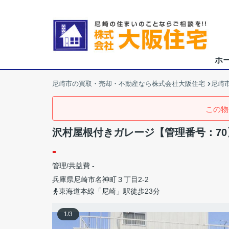
ホ
尼崎市の買取・売却・不動産なら株式会社大阪住宅
尼崎
この物
沢村屋根付きガレージ【管理番号：70
-
管理/共益費 -
兵庫県
尼崎市
名神町
３丁目2-2
東海道本線「尼崎」駅徒歩23分
1
/
3