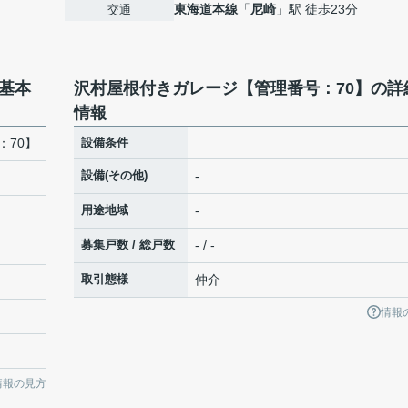
東海道本線
「
尼崎
」駅 徒歩23分
交通
基本
沢村屋根付きガレージ【管理番号：70】の詳
情報
：70】
設備条件
設備(その他)
-
用途地域
-
募集戸数 / 総戸数
- / -
取引態様
仲介
情報
情報の見方