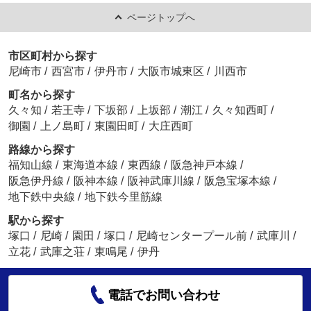
ページトップへ
市区町村から探す
尼崎市
/
西宮市
/
伊丹市
/
大阪市城東区
/
川西市
町名から探す
久々知
/
若王寺
/
下坂部
/
上坂部
/
潮江
/
久々知西町
/
御園
/
上ノ島町
/
東園田町
/
大庄西町
路線から探す
福知山線
/
東海道本線
/
東西線
/
阪急神戸本線
/
阪急伊丹線
/
阪神本線
/
阪神武庫川線
/
阪急宝塚本線
/
地下鉄中央線
/
地下鉄今里筋線
駅から探す
塚口
/
尼崎
/
園田
/
塚口
/
尼崎センタープール前
/
武庫川
/
立花
/
武庫之荘
/
東鳴尾
/
伊丹
電話でお問い合わせ