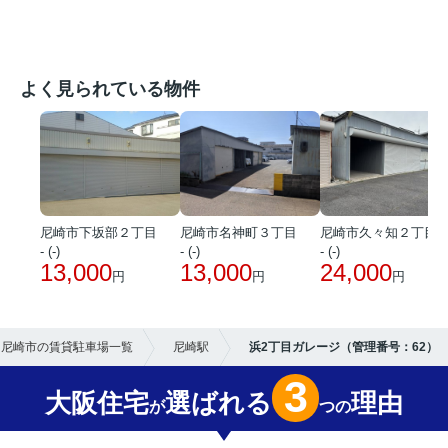
よく見られている物件
尼崎市下坂部２丁目
尼崎市名神町３丁目
尼崎市久々知２丁目
- (-)
- (-)
- (-)
13,000
13,000
24,000
円
円
円
尼崎市の賃貸駐車場一覧
尼崎駅
浜2丁目ガレージ（管理番号：62）
3
大阪住宅
選ばれる
理由
が
つの