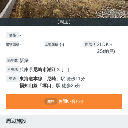
【周辺】
-
価格
-
-(-)
2LDK＋
建物面積
土地面積
間取り
2S(納戸)
新築
築年数
兵庫県
尼崎市
潮江
３丁目
所在地
東海道本線
「
尼崎
」駅 徒歩11分
交通
福知山線
「
塚口
」駅 徒歩25分
お問い合わせ
無料
周辺施設