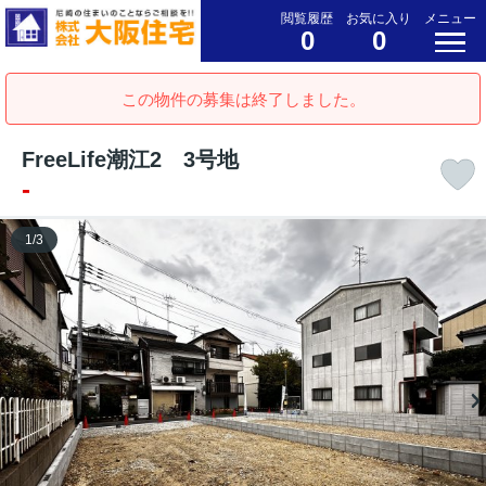
閲覧履歴
お気に入り
メニュー
0
0
この物件の募集は終了しました。
FreeLife潮江2 3号地
-
1
/
3