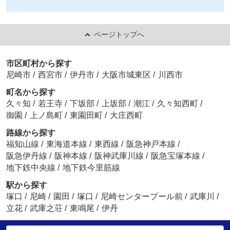
ページトップへ
市区町村から探す
尼崎市
/
西宮市
/
伊丹市
/
大阪市城東区
/
川西市
町名から探す
久々知
/
若王寺
/
下坂部
/
上坂部
/
潮江
/
久々知西町
/
御園
/
上ノ島町
/
東園田町
/
大庄西町
路線から探す
福知山線
/
東海道本線
/
東西線
/
阪急神戸本線
/
阪急伊丹線
/
阪神本線
/
阪神武庫川線
/
阪急宝塚本線
/
地下鉄中央線
/
地下鉄今里筋線
駅から探す
塚口
/
尼崎
/
園田
/
塚口
/
尼崎センタープール前
/
武庫川
/
立花
/
武庫之荘
/
東鳴尾
/
伊丹