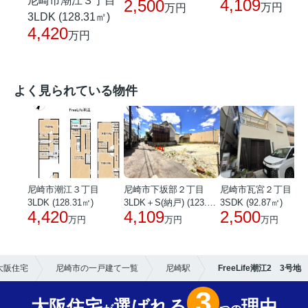
尼崎市潮江３丁目
4,109
2,500
万円
万円
3LDK (128.31㎡)
4,420
万円
よく見られている物件
尼崎市潮江３丁目
尼崎市下坂部２丁目
尼崎市瓦宮２丁目
3LDK (128.31㎡)
3LDK＋S(納戸) (123.21㎡)
3SDK (92.87㎡)
4,420
4,109
2,500
万円
万円
万円
大阪住宅
尼崎市の一戸建て一覧
尼崎駅
FreeLife潮江2 3号地
3
大阪住宅
選ばれる
理由