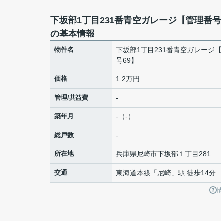
下坂部1丁目231番青空ガレージ【管理番号
の基本情報
物件名
下坂部1丁目231番青空ガレージ
号69】
価格
1.2万円
管理/共益費
-
築年月
-（-）
総戸数
-
所在地
兵庫県
尼崎市
下坂部
１丁目281
交通
東海道本線
「
尼崎
」駅 徒歩14分