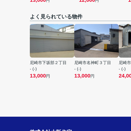
13,000
12,000
1
円
円
よく見られている物件
尼崎市下坂部２丁目
尼崎市名神町３丁目
尼崎市
- (-)
- (-)
- (-)
13,000
13,000
24,0
円
円