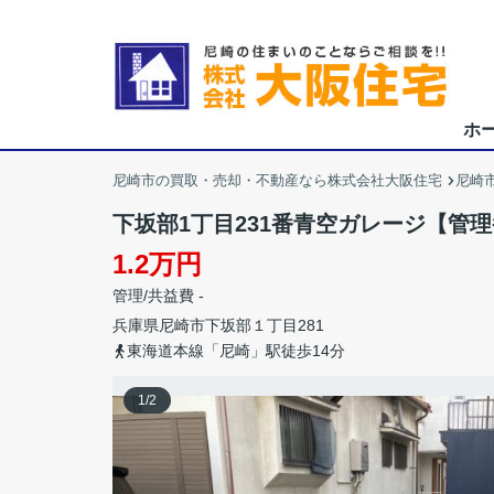
ホ
尼崎市の買取・売却・不動産なら株式会社大阪住宅
尼崎
下坂部1丁目231番青空ガレージ【管理
1.2万円
管理/共益費 -
兵庫県
尼崎市
下坂部
１丁目281
東海道本線「尼崎」駅徒歩14分
1
/
2