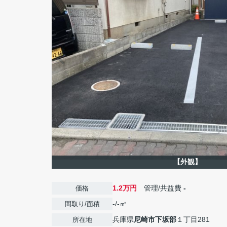
【外観】
1.2万円
管理/共益費
-
価格
-/-㎡
間取り/面積
兵庫県
尼崎市
下坂部
１丁目281
所在地