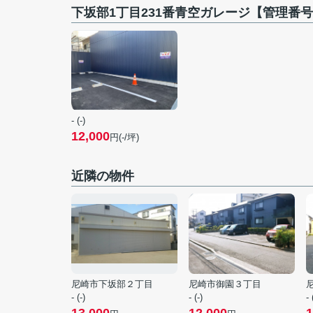
下坂部1丁目231番青空ガレージ【管理番号
- (-)
12,000
円(-/坪)
近隣の物件
尼崎市下坂部２丁目
尼崎市御園３丁目
- (-)
- (-)
- 