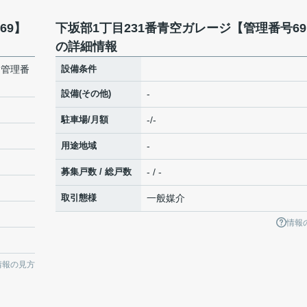
69】
下坂部1丁目231番青空ガレージ【管理番号6
の詳細情報
【管理番
設備条件
設備(その他)
-
駐車場/月額
-/-
用途地域
-
募集戸数 / 総戸数
- / -
取引態様
一般媒介
情報
情報の見方