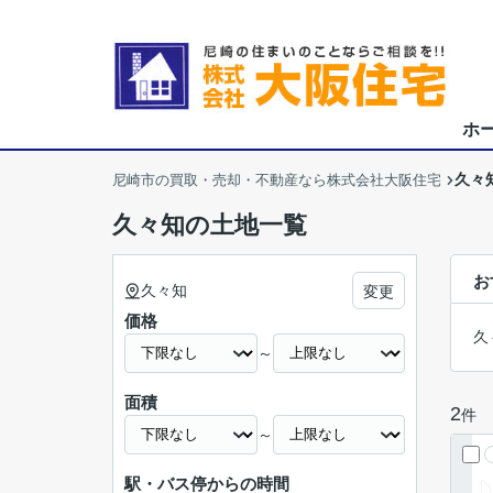
ホ
久々
尼崎市の買取・売却・不動産なら株式会社大阪住宅
久々知の土地一覧
お
久々知
変更
価格
久
～
面積
2
件
～
駅・バス停からの時間