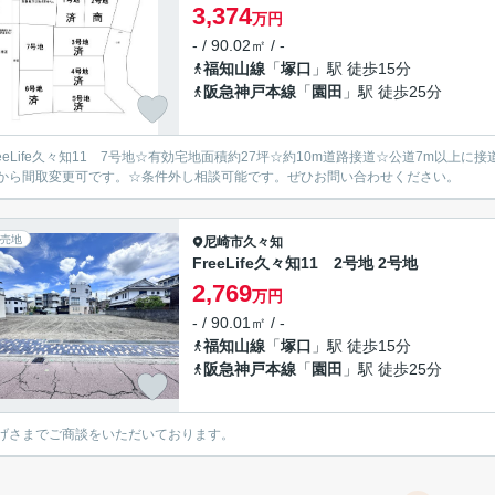
3,374
万円
- / 90.02㎡ / -
福知山線
「
塚口
」駅 徒歩15分
阪急神戸本線
「
園田
」駅 徒歩25分
reeLife久々知11 7号地☆有効宅地面積約27坪☆約10m道路接道☆公道7m以上
から間取変更可です。☆条件外し相談可能です。ぜひお問い合わせください。
売地
尼崎市
久々知
FreeLife久々知11 2号地 2号地
2,769
万円
- / 90.01㎡ / -
福知山線
「
塚口
」駅 徒歩15分
阪急神戸本線
「
園田
」駅 徒歩25分
げさまでご商談をいただいております。