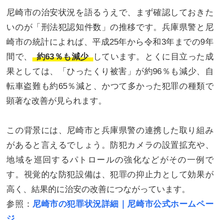
尼崎市の治安状況を語るうえで、まず確認しておきた
いのが「刑法犯認知件数」の推移です。兵庫県警と尼
崎市の統計によれば、平成25年から令和3年までの9年
間で、
約63％も減少
しています。とくに目立った成
果としては、「ひったくり被害」が約96％も減少、自
転車盗難も約65％減と、かつて多かった犯罪の種類で
顕著な改善が見られます。
この背景には、尼崎市と兵庫県警の連携した取り組み
があると言えるでしょう。防犯カメラの設置拡充や、
地域を巡回するパトロールの強化などがその一例で
す。視覚的な防犯設備は、犯罪の抑止力として効果が
高く、結果的に治安の改善につながっています。
参照：
尼崎市の犯罪状況詳細｜尼崎市公式ホームペー
ジ