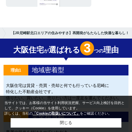
【JR尼崎駅北口エリアの住みやすさ】再開発がもたらした快適な暮らし！
3
大阪住宅
選ばれる
理由
が
つの
地域密着型
理由1
大阪住宅は賃貸・売買・売却と何でも行っている尼崎に
特化した不動産会社です。
借りたい、買いたい、売りたい方は一度足を運んでください。
当サイトでは、お客様の当サイト利用状況把握、サービス向上検討を目的と
して、クッキー（Cookie）を使用しています。
詳しくは、当社の
「Cookieの取扱いについて」
をご確認ください。
完全担当制
理由2
閉じる