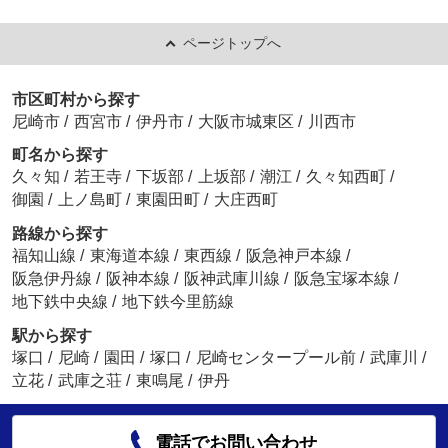
ページトップへ
市区町村から探す
尼崎市
/
西宮市
/
伊丹市
/
大阪市城東区
/
川西市
町名から探す
久々知
/
若王寺
/
下坂部
/
上坂部
/
潮江
/
久々知西町
/
御園
/
上ノ島町
/
東園田町
/
大庄西町
路線から探す
福知山線
/
東海道本線
/
東西線
/
阪急神戸本線
/
阪急伊丹線
/
阪神本線
/
阪神武庫川線
/
阪急宝塚本線
/
地下鉄中央線
/
地下鉄今里筋線
駅から探す
塚口
/
尼崎
/
園田
/
塚口
/
尼崎センタープール前
/
武庫川
/
立花
/
武庫之荘
/
東鳴尾
/
伊丹
電話でお問い合わせ