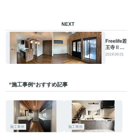
NEXT
Freelife若
王寺Ⅱ
施工事例
2019.09.01
”施工事例”おすすめ記事
施工事例
施工事例