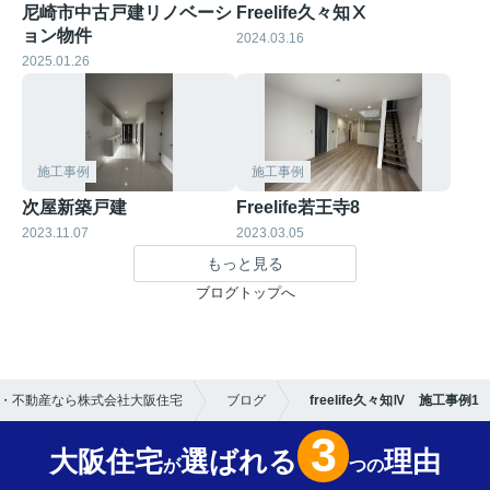
尼崎市中古戸建リノベーシ
Freelife久々知Ⅹ
ョン物件
2024.03.16
2025.01.26
施工事例
施工事例
次屋新築戸建
Freelife若王寺8
2023.11.07
2023.03.05
もっと見る
ブログトップへ
・不動産なら株式会社大阪住宅
ブログ
freelife久々知Ⅳ 施工事例1
3
大阪住宅
選ばれる
理由
が
つの