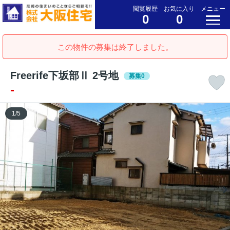
閲覧履歴
お気に入り
メニュー
0
0
この物件の募集は終了しました。
Freerife下坂部Ⅱ 2号地
募集0
-
1
/
5