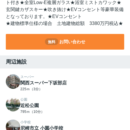
ト付き★全室Low-E複層ガラス★浴室ミストカワック★
玄関鍵カザスキー★吹き抜け★EVコンセント等豪華装備
となっております。★EVコンセント
★建物標準仕様の場合 土地建物総額 3380万円税込★
お問い合わせ
無料
周辺施設
スーパー
関西スーパー下坂部店
225ｍ（3分）
公園
近松公園
795ｍ（10分）
小学校
尼崎市立 小園小学校