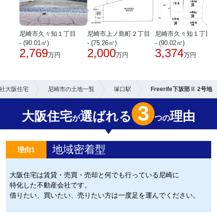
尼崎市久々知１丁目
尼崎市上ノ島町２丁目
尼崎市久々知１丁目
- (90.01㎡)
- (75.26㎡)
- (90.02㎡)
2,769
2,000
3,374
万円
万円
万円
社大阪住宅
尼崎市の土地一覧
塚口駅
Freerife下坂部Ⅱ 2号地
3
大阪住宅
選ばれる
理由
が
つの
地域密着型
理由1
大阪住宅は賃貸・売買・売却と何でも行っている尼崎に
特化した不動産会社です。
借りたい、買いたい、売りたい方は一度足を運んでください。