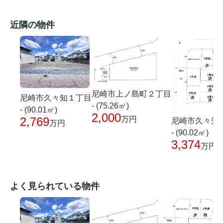
近隣の物件
尼崎市上ノ島町２丁目
尼崎市久々知１丁目
- (75.26㎡)
- (90.01㎡)
2,000
万円
2,769
尼崎市久々知
万円
- (90.02㎡)
3,374
万円
よく見られている物件