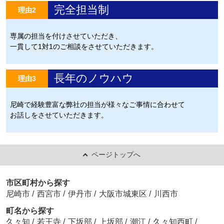
完全担当制
理由2
専属の担当を付けさせていただき、
一貫して1対1のご相談をさせていただきます。
長年のノウハウ
理由3
尼崎で経験豊富な弊社の担当が様々なご事情に合わせて
お話しをさせていただきます。
ページトップへ
市区町村から探す
尼崎市
/
西宮市
/
伊丹市
/
大阪市城東区
/
川西市
町名から探す
久々知
/
若王寺
/
下坂部
/
上坂部
/
潮江
/
久々知西町
/