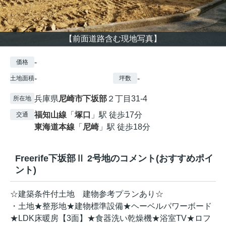
【前面道路含む現地写真】
-
価格
-
-
土地面積
坪数
兵庫県
尼崎市
下坂部
２丁目31-4
所在地
福知山線
「
塚口
」駅 徒歩17分
交通
東海道本線
「
尼崎
」駅 徒歩18分
Freerife下坂部Ⅱ 2号地のコメント(おすすめポイ
ント)
☆建築条件付土地 建物参考プランあり☆
・土地★整形地★建物標準設備★ヘーベルパワーボード
★LDK床暖房【3面】★食器洗い乾燥機★浴室TV★ロフ