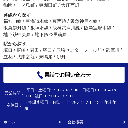
御園
/
上ノ島町
/
東園田町
/
大庄西町
路線から探す
福知山線
/
東海道本線
/
東西線
/
阪急神戸本線
/
阪急伊丹線
/
阪神本線
/
阪神武庫川線
/
阪急宝塚本線
/
地下鉄中央線
/
地下鉄今里筋線
駅から探す
塚口
/
尼崎
/
園田
/
塚口
/
尼崎センタープール前
/
武庫川
/
立花
/
武庫之荘
/
東鳴尾
/
伊丹
電話でお問い合わせ
平日・土曜日9：00～18：00 日曜日10：00～18：
営業時間：
00 祝日10：00～17：00
・毎週水曜日・お盆・ゴールデンウイーク・年末年
定休日：
始
ホーム
会社概要