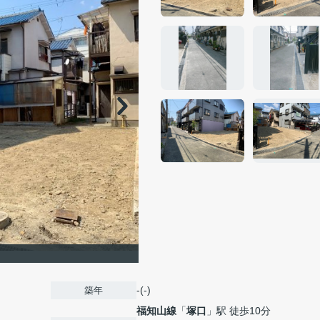
】
-(-)
築年
福知山線
「
塚口
」駅 徒歩10分