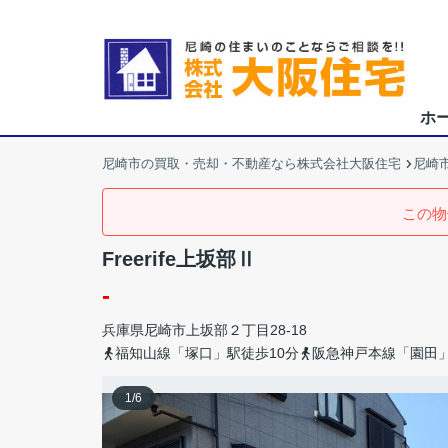
ホ
尼崎市の買取・売却・不動産なら株式会社大阪住宅
尼崎
この物
Freerife上坂部Ⅱ
-
兵庫県
尼崎市
上坂部
２丁目28-18
福知山線「塚口」駅徒歩10分
阪急神戸本線「園田」
1
/
6