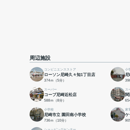
周辺施設
コンビニエンスストア
小
ローソン尼崎久々知1丁目店
尼
374ｍ（5分）
3
スーパー
ス
コープ尼崎近松店
関
588ｍ（8分）
6
小学校
家
尼崎市立 園田南小学校
ケ
736ｍ（10分）
9
ショッピングセンター