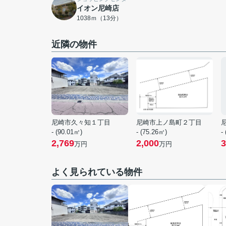
イオン尼崎店
1038ｍ（13分）
近隣の物件
尼崎市久々知１丁目
尼崎市上ノ島町２丁目
- (90.01㎡)
- (75.26㎡)
-
2,769
2,000
3
万円
万円
よく見られている物件