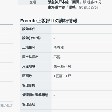
阪急神戸本線
「
園田
」駅 徒歩30分
交通
東海道本線
「
尼崎
」駅 徒歩27分
Freerife上坂部Ⅱの詳細情報
設備条件
設備(その他)
-
土地権利
所有権
国土法届出
不要
用途地域
第一種住居
区画数
1区画 / 1戸
管理形態
-
分
管理員の勤務形態
-
管理会社
-
情報の見方