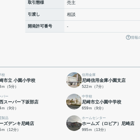
取引態様
売主
引渡し
相談
開発許可番号
-
情報
学校
信用金庫
崎市立 小園小学校
尼崎信用金庫小園支店
98ｍ（5分）
522ｍ（7分）
ーパー
中学校
西スーパー下坂部店
尼崎市立小園中学校
54ｍ（9分）
659ｍ（9分）
電製品
ホームセンター
ーズデンキ尼崎店
ホームズ（ロピア）尼崎店
05ｍ（12分）
995ｍ（13分）