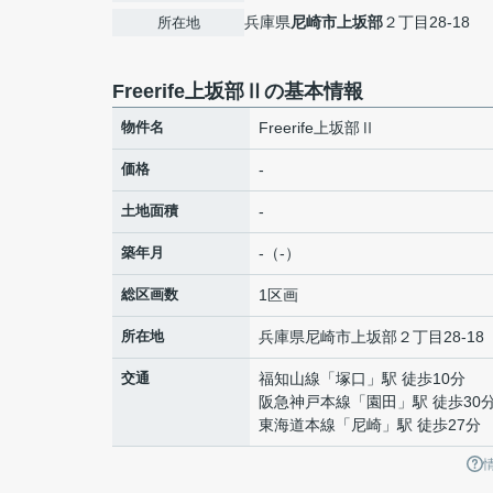
兵庫県
尼崎市
上坂部
２丁目28-18
所在地
Freerife上坂部Ⅱの基本情報
物件名
Freerife上坂部Ⅱ
価格
-
土地面積
-
築年月
-（-）
総区画数
1区画
所在地
兵庫県
尼崎市
上坂部
２丁目28-18
交通
福知山線
「
塚口
」駅 徒歩10分
阪急神戸本線
「
園田
」駅 徒歩30
東海道本線
「
尼崎
」駅 徒歩27分