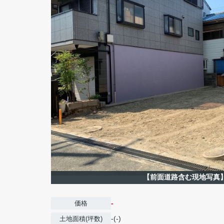
【前面道路含む現地写真
-
価格
-(-)
土地面積(坪数)