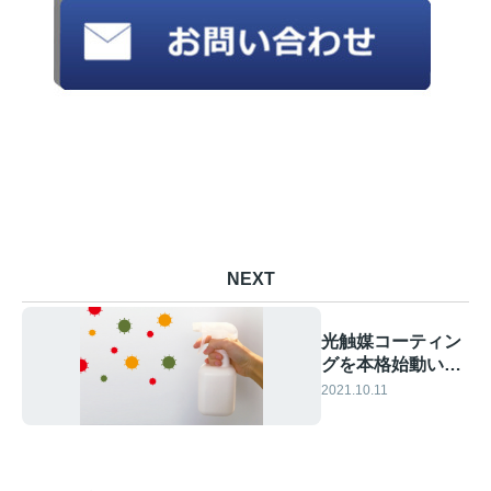
NEXT
光触媒コーティン
グを本格始動いた
しました！1平米
2021.10.11
あたり1500円〜