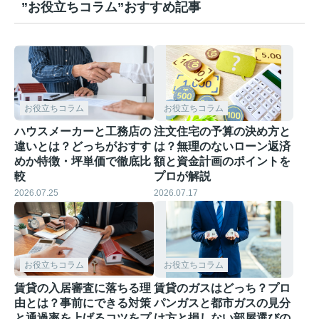
”お役立ちコラム”おすすめ記事
お役立ちコラム
お役立ちコラム
ハウスメーカーと工務店の
注文住宅の予算の決め方と
違いとは？どっちがおすす
は？無理のないローン返済
めか特徴・坪単価で徹底比
額と資金計画のポイントを
較
プロが解説
2026.07.25
2026.07.17
お役立ちコラム
お役立ちコラム
賃貸の入居審査に落ちる理
賃貸のガスはどっち？プロ
由とは？事前にできる対策
パンガスと都市ガスの見分
と通過率を上げるコツをプ
け方と損しない部屋選びの