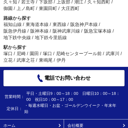
久々知
/
若王寺
/
下坂部
/
上坂部
/
潮江
/
久々知西町
/
御園
/
上ノ島町
/
東園田町
/
大庄西町
路線から探す
福知山線
/
東海道本線
/
東西線
/
阪急神戸本線
/
阪急伊丹線
/
阪神本線
/
阪神武庫川線
/
阪急宝塚本線
/
地下鉄中央線
/
地下鉄今里筋線
駅から探す
塚口
/
尼崎
/
園田
/
塚口
/
尼崎センタープール前
/
武庫川
/
立花
/
武庫之荘
/
東鳴尾
/
伊丹
電話でお問い合わせ
平日・土曜日9：00～18：00 日曜日10：00～18：
営業時間：
00 祝日10：00～17：00
・毎週水曜日・お盆・ゴールデンウイーク・年末年
定休日：
始
ホーム
会社概要