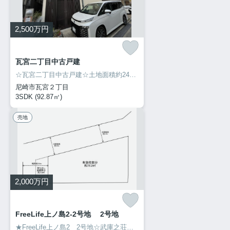
2,500
万円
瓦宮二丁目中古戸建
☆瓦宮二丁目中古戸建☆土地面積約24坪☆延床面積約28坪☆平成26年増築済み☆ガレージ1台駐車可能☆閑静な住宅街となってり、リノベーションしておりますので大変きれいです☆LDKに床暖房あり！☆屋根裏収納あり！☆収納スペース豊富！☆ご興味ある方ぜひ弊社までお問い合わせください！
尼崎市瓦宮２丁目
3SDK (92.87㎡)
売地
2,000
万円
FreeLife上ノ島2-2号地 2号地
★FreeLife上ノ島2 2号地☆武庫之荘駅徒歩圏内の土地☆建築条件付き土地☆3階建て建物標準仕様金額2340万円～☆浴室乾燥暖房機【ミストサウナ付】・浴室内5インチテレビ・食器洗い乾燥機・LOWE【ガス入り】複層ガラス・玄関ピタットキー等々豪華設備☆建設性能評価、設計性能評価取得予定断熱等級5一次エネルギー消費等級6耐震等級2OR3取得予定です。土地建物総額4340万円～