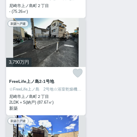
尼崎市上ノ島町２丁目
- (75.26㎡)
新築一戸建
3,790
万円
FreeLife上ノ島2-1号地
☆FreeLife上ノ島 2号地☆浴室乾燥機・食器洗い乾燥機・浴室内5Vテレビ・カワック・ミストサウナ・玄関ピタットキー・樹脂アルミサッシ・ガス入り複層ガラス・ランドリールーム・シューズクローク・パントリー・2階洗面付き等々豪華設備☆建設性能評価、設計性能評価取得予定！一時エネルギー消費量等級6・断熱等級等5・耐震等級３取得予定 土地建物総額3790万円～
尼崎市上ノ島町２丁目
2LDK＋S(納戸) (87.67㎡)
新築
新築一戸建