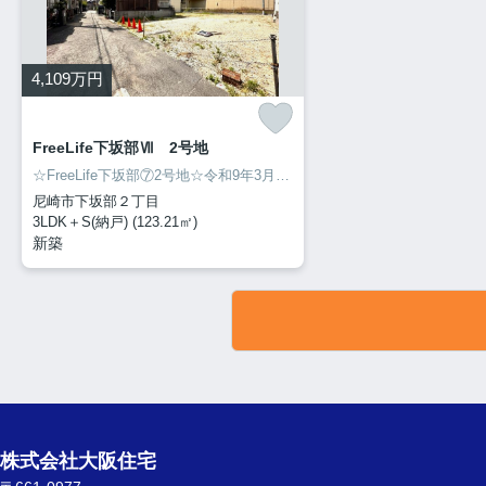
4,109
万円
FreeLife下坂部Ⅶ 2号地
☆FreeLife下坂部⑦2号地☆令和9年3月完成予定！☆ＺＥＨ水準取得住宅予定！☆設計性能評価・建設性能評価取得予定☆一次エネルギー6、断熱等級5、耐震等級3取得予定☆設備…ランドリルームには乾太くん設置☆食洗器深型☆浴室ミストサウナ・TV付き☆大型シューズクローク☆ファミリークローゼット☆洗面台は幅1200と広くご利用いただけます！ご興味ある方はぜひお問い合わせください！
尼崎市下坂部２丁目
3LDK＋S(納戸) (123.21㎡)
新築
株式会社大阪住宅