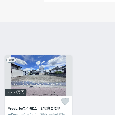
売地
2,769
万円
FreeLife久々知11 2号地 2号地
★FreeLife久々知11 2号地☆有効宅地面積約27坪☆角地☆約6m道路接道☆建築条件付き土地☆建物標準仕様金額2170万円～☆浴室乾燥暖房機【ミストサウナ付】・浴室内5インチテレビ・食器洗い乾燥機・LOWE【ガス入り】複層ガラス・へーベルパワーボード・玄関ピタットキー等々豪華設備☆建設性能評価、設計性能評価取得予定 土地建物総額4939万円～