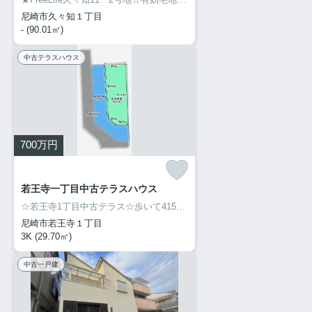
尼崎市久々知１丁目
- (90.01㎡)
中古テラスハウス
700
万円
若王寺一丁目中古テラスハウス
☆若王寺1丁目中古テラス☆歩いて415mの場所に、コープ尼崎近松店があります。間取が3Kの物件です。角地なので日当たりも良く健康的な生活に適しています。物件の周辺に駅が2つあるので通勤・通学がラクラク快適です。尼崎市で新生活を始めるのであれば、不動産情報を豊富に扱う当社までご連絡ください。まずはお問い合わせからお待ちしております。
尼崎市若王寺１丁目
3K (29.70㎡)
中古一戸建