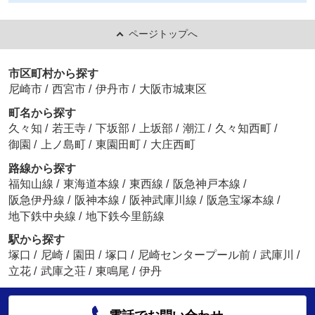
ページトップへ
市区町村から探す
尼崎市
/
西宮市
/
伊丹市
/
大阪市城東区
町名から探す
久々知
/
若王寺
/
下坂部
/
上坂部
/
潮江
/
久々知西町
/
御園
/
上ノ島町
/
東園田町
/
大庄西町
路線から探す
福知山線
/
東海道本線
/
東西線
/
阪急神戸本線
/
阪急伊丹線
/
阪神本線
/
阪神武庫川線
/
阪急宝塚本線
/
地下鉄中央線
/
地下鉄今里筋線
駅から探す
塚口
/
尼崎
/
園田
/
塚口
/
尼崎センタープール前
/
武庫川
/
立花
/
武庫之荘
/
東鳴尾
/
伊丹