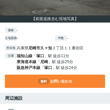
【前面道路含む現地写真】
-
価格
-
-
土地面積
坪数
兵庫県
尼崎市
久々知
２丁目１１番街区
所在地
福知山線
「
塚口
」駅 徒歩11分
交通
東海道本線
「
尼崎
」駅 徒歩25分
阪急神戸本線
「
塚口
」駅 徒歩24分
お問い合わせ
無料
周辺施設