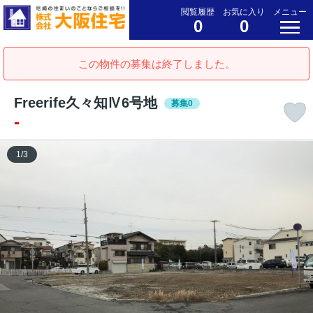
閲覧履歴
お気に入り
メニュー
0
0
この物件の募集は終了しました。
Freerife久々知Ⅳ6号地
募集0
-
1
/
3