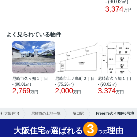
- (90.02㎡)
3,374
万円
よく見られている物件
尼崎市久々知１丁目
尼崎市上ノ島町２丁目
尼崎市久々知１丁目
- (90.01㎡)
- (75.26㎡)
- (90.02㎡)
2,769
2,000
3,374
万円
万円
万円
会社大阪住宅
尼崎市の土地一覧
塚口駅
Freerife久々知Ⅳ6号地
3
大阪住宅
選ばれる
理由
が
つの