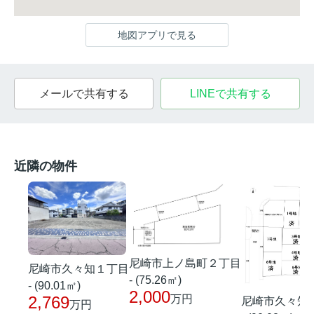
地図アプリで見る
メールで共有する
LINEで共有する
近隣の物件
尼崎市上ノ島町２丁目
尼崎市久々知１丁目
- (75.26㎡)
- (90.01㎡)
2,000
万円
2,769
尼崎市久々知
万円