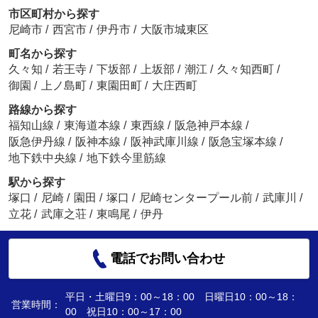
市区町村から探す
尼崎市
/
西宮市
/
伊丹市
/
大阪市城東区
町名から探す
久々知
/
若王寺
/
下坂部
/
上坂部
/
潮江
/
久々知西町
/
御園
/
上ノ島町
/
東園田町
/
大庄西町
路線から探す
福知山線
/
東海道本線
/
東西線
/
阪急神戸本線
/
阪急伊丹線
/
阪神本線
/
阪神武庫川線
/
阪急宝塚本線
/
地下鉄中央線
/
地下鉄今里筋線
駅から探す
塚口
/
尼崎
/
園田
/
塚口
/
尼崎センタープール前
/
武庫川
/
立花
/
武庫之荘
/
東鳴尾
/
伊丹
電話でお問い合わせ
平日・土曜日9：00～18：00 日曜日10：00～18：
営業時間：
00 祝日10：00～17：00