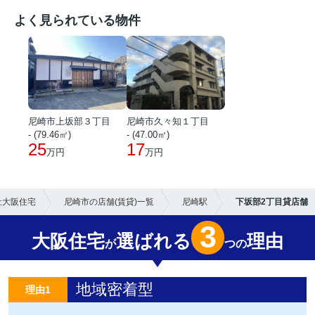
よく見られている物件
尼崎市上坂部３丁目
尼崎市久々知１丁目
- (79.46㎡)
- (47.00㎡)
25
17
万円
万円
社大阪住宅
尼崎市の店舗(賃貸)一覧
尼崎駅
下坂部2丁目貸店舗
3
大阪住宅
選ばれる
理由
が
つの
地域密着型
理由1