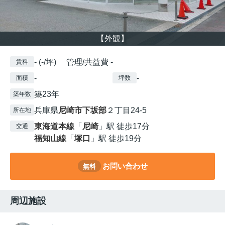
【外観】
- (-/坪) 管理/共益費 -
賃料
-
-
面積
坪数
築23年
築年数
兵庫県
尼崎市
下坂部
２丁目24-5
所在地
東海道本線
「
尼崎
」駅 徒歩17分
交通
福知山線
「
塚口
」駅 徒歩19分
お問い合わせ
無料
周辺施設