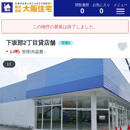
閲覧履歴
お気に入り
メニュー
0
0
この物件の募集は終了しました。
下坂部2丁目貸店舗
空室0
-
(-/坪)
管理/共益費 -
1
/
1