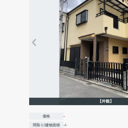
【外観】
-
価格
-/-
間取り/建物面積