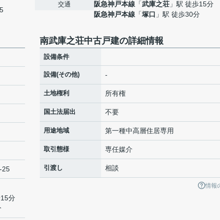
阪急神戸本線
「
武庫之荘
」駅 徒歩15分
交通
5
阪急神戸本線
「
塚口
」駅 徒歩30分
南武庫之荘中古戸建の詳細情報
設備条件
設備(その他)
-
土地権利
所有権
国土法届出
不要
用途地域
第一種中高層住居専用
取引態様
専任媒介
引渡し
相談
-25
情報
15分
分