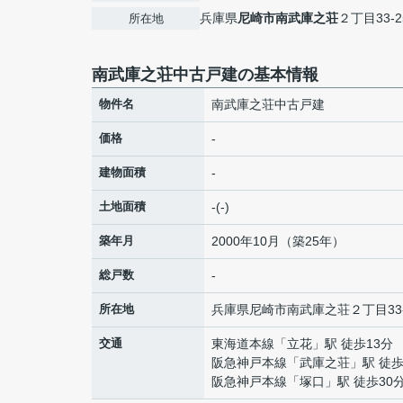
兵庫県
尼崎市
南武庫之荘
２丁目33-2
所在地
南武庫之荘中古戸建の基本情報
物件名
南武庫之荘中古戸建
価格
-
建物面積
-
土地面積
-(-)
築年月
2000年10月（築25年）
総戸数
-
所在地
兵庫県
尼崎市
南武庫之荘
２丁目33
交通
東海道本線
「
立花
」駅 徒歩13分
阪急神戸本線
「
武庫之荘
」駅 徒歩
阪急神戸本線
「
塚口
」駅 徒歩30