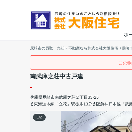
ホ
尼崎市の買取・売却・不動産なら株式会社大阪住宅
尼崎
この物
南武庫之荘中古戸建
-
兵庫県
尼崎市
南武庫之荘
２丁目33-25
東海道本線「立花」駅徒歩13分
阪急神戸本線「武庫
1
/
2