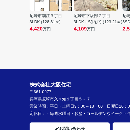
尼崎市潮江３丁目
尼崎市下坂部２丁目
尼
3LDK (128.31㎡)
3LDK＋S(納戸) (123.21㎡)
3SD
4,420
4,109
2,
万円
万円
株式会社大阪住宅
〒661-0977
兵庫県尼崎市久々知１丁目５－７
営業時間：
平日・土曜日9：00～18：00 日曜日10：00
定休日：
・毎週水曜日・お盆・ゴールデンウイーク
お問い合わせ