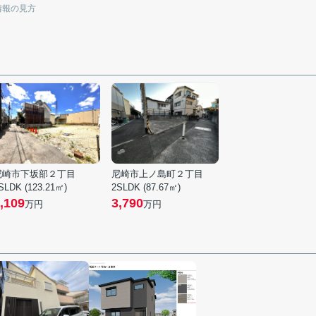
情報の見方
尼崎市下坂部２丁目
尼崎市上ノ島町２丁目
SLDK (123.21㎡)
2SLDK (87.67㎡)
,109
3,790
万円
万円