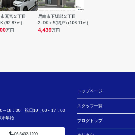
崎市瓦宮２丁目
尼崎市下坂部２丁目
K (92.87㎡)
2LDK＋S(納戸) (106.11㎡)
500
4,439
万円
万円
トップページ
スタッフ一覧
～18：00 祝日10：00～17：00
・年末年始
ブログトップ
06-6492-1200