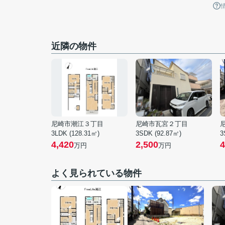
近隣の物件
尼崎市潮江３丁目
尼崎市瓦宮２丁目
3LDK (128.31㎡)
3SDK (92.87㎡)
3
4,420
2,500
4
万円
万円
よく見られている物件