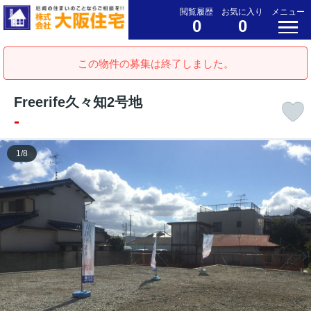
閲覧履歴
お気に入り
メニュー
0
0
この物件の募集は終了しました。
Freerife久々知2号地
-
1
/
8