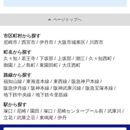
ページトップへ
市区町村から探す
尼崎市
/
西宮市
/
伊丹市
/
大阪市城東区
/
川西市
町名から探す
久々知
/
若王寺
/
下坂部
/
上坂部
/
潮江
/
久々知西町
/
御園
/
上ノ島町
/
東園田町
/
大庄西町
路線から探す
福知山線
/
東海道本線
/
東西線
/
阪急神戸本線
/
阪急伊丹線
/
阪神本線
/
阪神武庫川線
/
阪急宝塚本線
/
地下鉄中央線
/
地下鉄今里筋線
駅から探す
塚口
/
尼崎
/
園田
/
塚口
/
尼崎センタープール前
/
武庫川
/
立花
/
武庫之荘
/
東鳴尾
/
伊丹