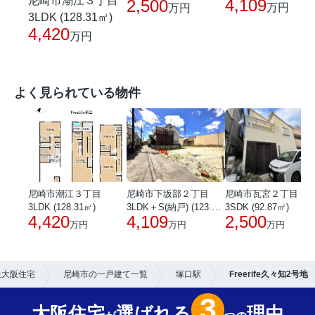
尼崎市潮江３丁目
4,109
2,500
万円
万円
3LDK (128.31㎡)
4,420
万円
よく見られている物件
尼崎市潮江３丁目
尼崎市下坂部２丁目
尼崎市瓦宮２丁目
3LDK (128.31㎡)
3LDK＋S(納戸) (123.21㎡)
3SDK (92.87㎡)
4,420
4,109
2,500
万円
万円
万円
社大阪住宅
尼崎市の一戸建て一覧
塚口駅
Freerife久々知2号地
3
大阪住宅
選ばれる
理由