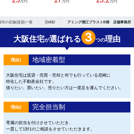
万円
万円
万円
崎市の店舗(賃貸)一覧
尼崎駅
アミング潮江プラストB棟 店舗事務所
3
大阪住宅
選ばれる
理由
が
つの
地域密着型
理由1
大阪住宅は賃貸・売買・売却と何でも行っている尼崎に
特化した不動産会社です。
借りたい、買いたい、売りたい方は一度足を運んでください。
完全担当制
理由2
専属の担当を付けさせていただき、
一貫して1対1のご相談をさせていただきます。