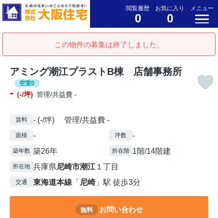
閲覧履歴
お気に入り
メニュー
0
0
この物件の募集は終了しました。
アミング潮江プラストB棟 店舗事務所
空室0
-
(-/坪)
管理/共益費 -
- (-/坪) 管理/共益費 -
賃料
-
-
面積
坪数
築26年
1階/14階建
築年数
所在階
兵庫県
尼崎市
潮江
１丁目
所在地
東海道本線
「
尼崎
」駅 徒歩3分
交通
お問い合わせ
無料