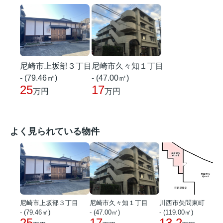
尼崎市久々知１丁目
尼崎市上坂部３丁目
- (47.00㎡)
- (79.46㎡)
17
25
万円
万円
よく見られている物件
尼崎市上坂部３丁目
尼崎市久々知１丁目
川西市矢問東町
- (79.46㎡)
- (47.00㎡)
- (119.00㎡)
25
17
13.2