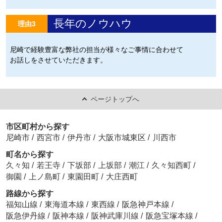
長年のノウハウ
理由3
尼崎で経験豊富な弊社の担当が様々なご事情に合わせて
お話しをさせていただきます。
ページトップへ
市区町村から探す
尼崎市
/
西宮市
/
伊丹市
/
大阪市城東区
/
川西市
町名から探す
久々知
/
若王寺
/
下坂部
/
上坂部
/
潮江
/
久々知西町
/
御園
/
上ノ島町
/
東園田町
/
大庄西町
路線から探す
福知山線
/
東海道本線
/
東西線
/
阪急神戸本線
/
阪急伊丹線
/
阪神本線
/
阪神武庫川線
/
阪急宝塚本線
/