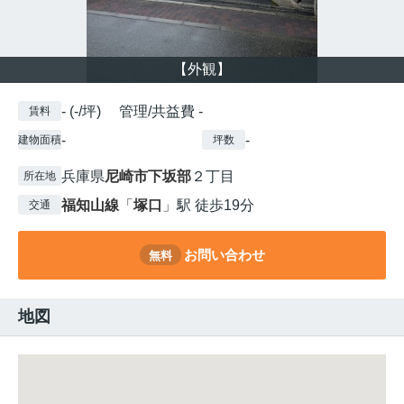
【外観】
- (-/坪) 管理/共益費 -
賃料
-
-
建物面積
坪数
兵庫県
尼崎市
下坂部
２丁目
所在地
福知山線
「
塚口
」駅 徒歩19分
交通
お問い合わせ
無料
地図