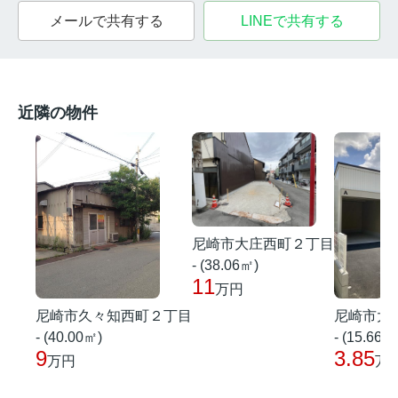
メールで共有する
LINEで共有する
近隣の物件
尼崎市大庄西町２丁目
- (38.06㎡)
11
万円
尼崎市久々知西町２丁目
尼崎市大
- (40.00㎡)
- (15.66㎡
9
3.85
万円
万