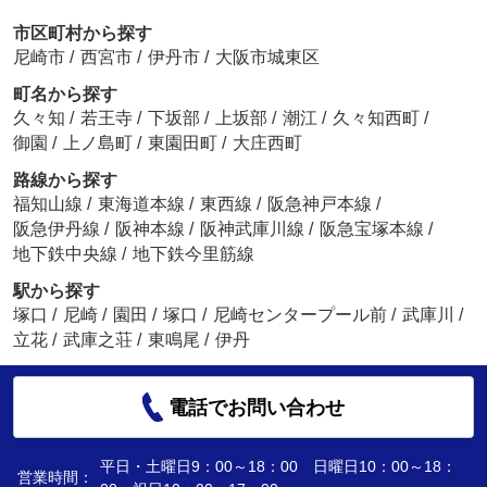
市区町村から探す
尼崎市
/
西宮市
/
伊丹市
/
大阪市城東区
町名から探す
久々知
/
若王寺
/
下坂部
/
上坂部
/
潮江
/
久々知西町
/
御園
/
上ノ島町
/
東園田町
/
大庄西町
路線から探す
福知山線
/
東海道本線
/
東西線
/
阪急神戸本線
/
阪急伊丹線
/
阪神本線
/
阪神武庫川線
/
阪急宝塚本線
/
地下鉄中央線
/
地下鉄今里筋線
駅から探す
塚口
/
尼崎
/
園田
/
塚口
/
尼崎センタープール前
/
武庫川
/
立花
/
武庫之荘
/
東鳴尾
/
伊丹
電話でお問い合わせ
平日・土曜日9：00～18：00 日曜日10：00～18：
営業時間：