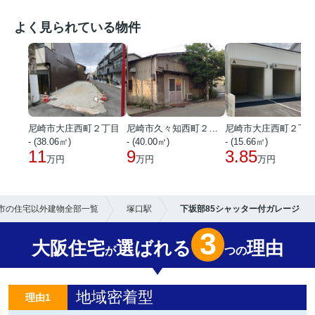
よく見られている物件
尼崎市大庄西町２丁目
尼崎市久々知西町２丁目
尼崎市大庄西町２丁
- (38.06㎡)
- (40.00㎡)
- (15.66㎡)
11
9
3.85
万円
万円
万円
市の住宅以外建物全部一覧
塚口駅
下坂部85シャッター付ガレージ
3
大阪住宅
選ばれる
理由
が
つの
地域密着型
理由1