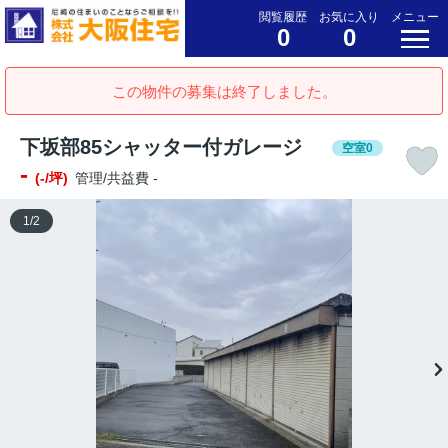
閲覧履歴
お気に入り
メニュー
0
0
この物件の募集は終了しました。
下坂部85シャッター付ガレージ
空室0
-
(-/坪)
管理/共益費 -
1
/
2