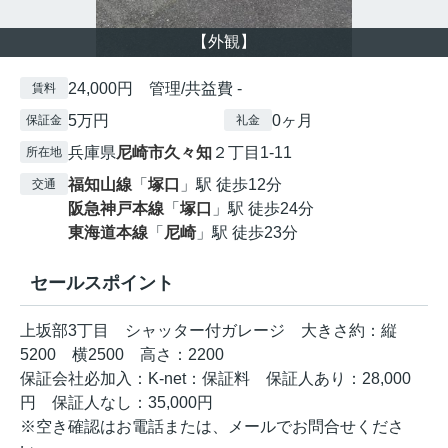
【外観】
24,000円 管理/共益費 -
賃料
5万円
0ヶ月
保証金
礼金
兵庫県
尼崎市
久々知
２丁目1-11
所在地
福知山線
「
塚口
」駅 徒歩12分
交通
阪急神戸本線
「
塚口
」駅 徒歩24分
東海道本線
「
尼崎
」駅 徒歩23分
セールスポイント
上坂部3丁目 シャッター付ガレージ 大きさ約：縦
5200 横2500 高さ：2200
保証会社必加入：K-net：保証料 保証人あり：28,000
円 保証人なし：35,000円
※空き確認はお電話または、メールでお問合せくださ