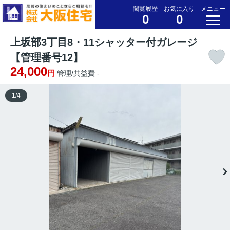
閲覧履歴
お気に入り
メニュー
0
0
上坂部3丁目8・11シャッター付ガレージ
【管理番号12】
24,000
円
管理/共益費 -
1
/
4