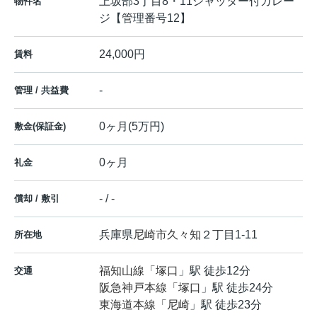
上坂部3丁目8・11シャッター付ガレー
物件名
ジ【管理番号12】
24,000円
賃料
-
管理 / 共益費
0ヶ月(5万円)
敷金(保証金)
0ヶ月
礼金
- / -
償却 / 敷引
兵庫県
尼崎市
久々知
２丁目1-11
所在地
福知山線
「
塚口
」駅 徒歩12分
交通
阪急神戸本線
「
塚口
」駅 徒歩24分
東海道本線
「
尼崎
」駅 徒歩23分