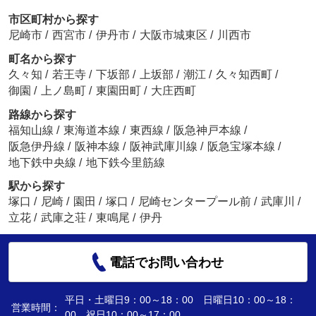
市区町村から探す
尼崎市
/
西宮市
/
伊丹市
/
大阪市城東区
/
川西市
町名から探す
久々知
/
若王寺
/
下坂部
/
上坂部
/
潮江
/
久々知西町
/
御園
/
上ノ島町
/
東園田町
/
大庄西町
路線から探す
福知山線
/
東海道本線
/
東西線
/
阪急神戸本線
/
阪急伊丹線
/
阪神本線
/
阪神武庫川線
/
阪急宝塚本線
/
地下鉄中央線
/
地下鉄今里筋線
駅から探す
塚口
/
尼崎
/
園田
/
塚口
/
尼崎センタープール前
/
武庫川
/
立花
/
武庫之荘
/
東鳴尾
/
伊丹
電話でお問い合わせ
平日・土曜日9：00～18：00 日曜日10：00～18：
営業時間：
00 祝日10：00～17：00