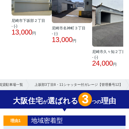
尼崎市下坂部２丁目
- (-)
尼崎市名神町３丁目
13,000
円
- (-)
13,000
円
尼崎市久々知２丁目
- (-)
24,000
円
賃貸駐車場一覧
上坂部3丁目8・11シャッター付ガレージ【管理番号12】
3
大阪住宅
選ばれる
理由
が
つの
地域密着型
理由1