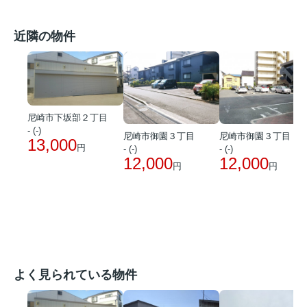
近隣の物件
尼崎市下坂部２丁目
- (-)
尼崎市御園３丁目
尼崎市御園３丁目
13,000
円
- (-)
- (-)
12,000
12,000
円
円
よく見られている物件