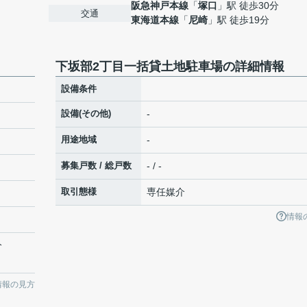
阪急神戸本線
「
塚口
」駅 徒歩30分
交通
東海道本線
「
尼崎
」駅 徒歩19分
下坂部2丁目一括貸土地駐車場の詳細情報
設備条件
設備(その他)
-
用途地域
-
募集戸数 / 総戸数
- / -
取引態様
専任媒介
情報
分
情報の見方