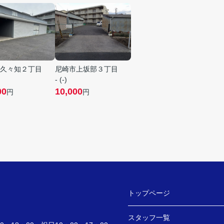
久々知２丁目
尼崎市上坂部３丁目
- (-)
00
10,000
円
円
トップページ
スタッフ一覧