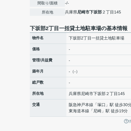
-/-
間取り/面積
兵庫県
尼崎市
下坂部
２丁目145
所在地
下坂部2丁目一括貸土地駐車場の基本情報
物件名
下坂部2丁目一括貸土地駐車場
価格
-
管理/共益費
-
築年月
-（-）
総戸数
-
所在地
兵庫県
尼崎市
下坂部
２丁目145
交通
阪急神戸本線
「
塚口
」駅 徒歩30
東海道本線
「
尼崎
」駅 徒歩19分