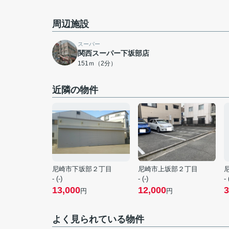
周辺施設
スーパー
関西スーパー下坂部店
151ｍ（2分）
近隣の物件
尼崎市下坂部２丁目
尼崎市上坂部２丁目
- (-)
- (-)
- 
13,000
12,000
3
円
円
よく見られている物件