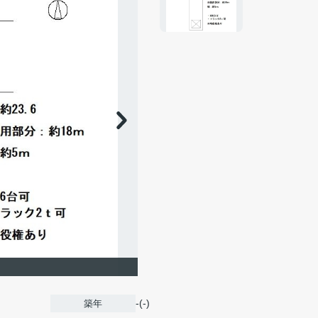
-(-)
築年