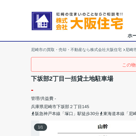
ホ
尼崎市の買取・売却・不動産なら株式会社大阪住宅
尼崎
この物
下坂部2丁目一括貸土地駐車場
-
管理/共益費 -
兵庫県
尼崎市
下坂部
２丁目145
阪急神戸本線「塚口」駅徒歩30分
東海道本線「尼崎
1
/
1