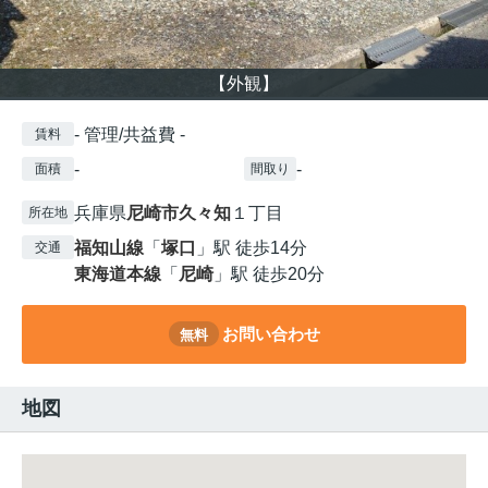
【外観】
- 管理/共益費 -
賃料
-
-
面積
間取り
兵庫県
尼崎市
久々知
１丁目
所在地
福知山線
「
塚口
」駅 徒歩14分
交通
東海道本線
「
尼崎
」駅 徒歩20分
お問い合わせ
無料
地図