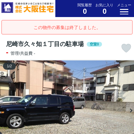
閲覧履歴
お気に入り
メニュー
0
0
この物件の募集は終了しました。
尼崎市久々知１丁目の駐車場
空室0
-
管理/共益費 -
1
/
2