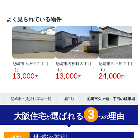
よく見られている物件
尼崎市下坂部２丁目
尼崎市名神町３丁目
尼崎市久々知２丁目
- (-)
- (-)
- (-)
13,000
13,000
24,000
円
円
円
尼崎市の賃貸駐車場一覧
塚口駅
尼崎市久々知１丁目の駐車場
3
大阪住宅
選ばれる
理由
が
つの
地域密着型
理由1