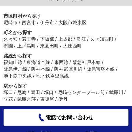
市区町村から探す
尼崎市
/
西宮市
/
伊丹市
/
大阪市城東区
町名から探す
久々知
/
若王寺
/
下坂部
/
上坂部
/
潮江
/
久々知西町
/
御園
/
上ノ島町
/
東園田町
/
大庄西町
路線から探す
福知山線
/
東海道本線
/
東西線
/
阪急神戸本線
/
阪急伊丹線
/
阪神本線
/
阪神武庫川線
/
阪急宝塚本線
/
地下鉄中央線
/
地下鉄今里筋線
駅から探す
塚口
/
尼崎
/
園田
/
塚口
/
尼崎センタープール前
/
武庫川
/
立花
/
武庫之荘
/
東鳴尾
/
伊丹
電話でお問い合わせ