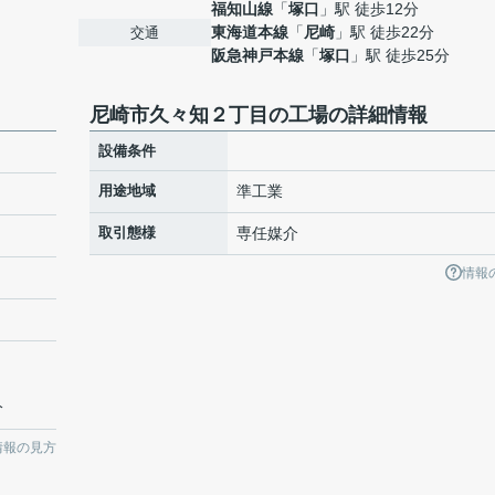
福知山線
「
塚口
」駅 徒歩12分
東海道本線
「
尼崎
」駅 徒歩22分
交通
阪急神戸本線
「
塚口
」駅 徒歩25分
尼崎市久々知２丁目の工場の詳細情報
設備条件
用途地域
準工業
取引態様
専任媒介
情報
分
情報の見方