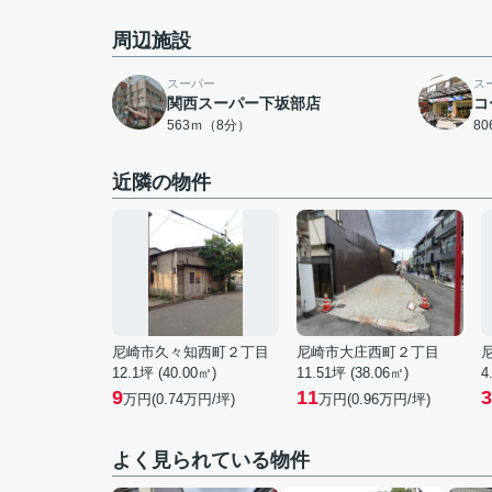
周辺施設
スーパー
ス
関西スーパー下坂部店
コ
563ｍ（8分）
8
近隣の物件
尼崎市久々知西町２丁目
尼崎市大庄西町２丁目
12.1坪 (40.00㎡)
11.51坪 (38.06㎡)
4
9
11
3
万円(
0.74
万円/坪)
万円(
0.96
万円/坪)
よく見られている物件