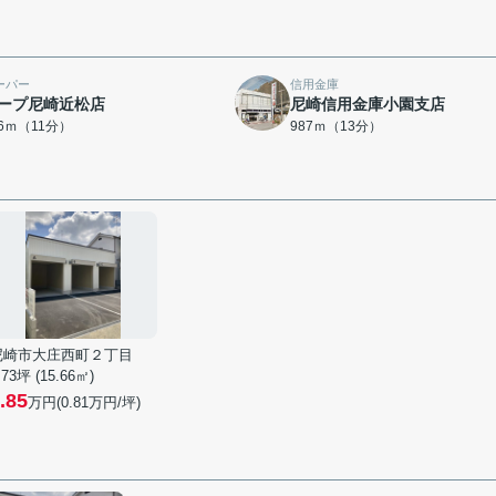
ーパー
信用金庫
ープ尼崎近松店
尼崎信用金庫小園支店
06ｍ（11分）
987ｍ（13分）
尼崎市大庄西町２丁目
.73坪 (15.66㎡)
.85
万円(
0.81
万円/坪)