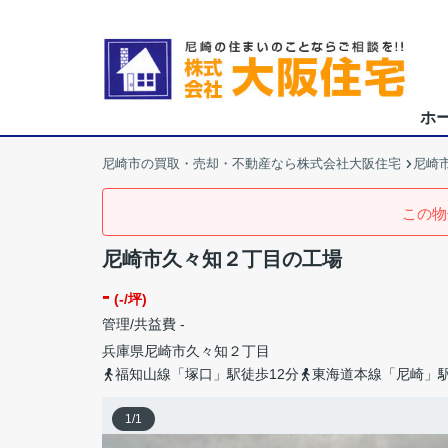
ホ
尼崎市の買取・売却・不動産なら株式会社大阪住宅
尼崎
この物
尼崎市久々知２丁目の工場
-
(-/坪)
管理/共益費 -
兵庫県
尼崎市
久々知
２丁目
福知山線「塚口」駅徒歩12分
東海道本線「尼崎」駅
1
/
1