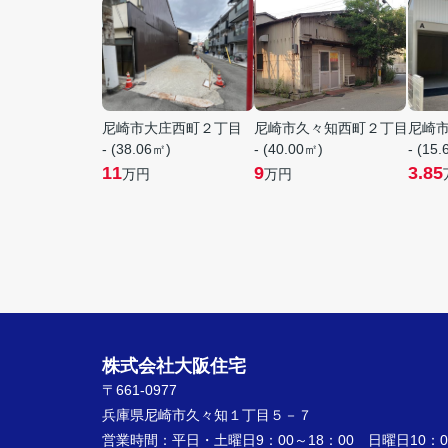
尼崎市大庄西町２丁目
尼崎市久々知西町２丁目
尼崎
- (38.06㎡)
- (40.00㎡)
- (15
11
9
3.85
万円
万円
株式会社大阪住宅
〒661-0977
兵庫県尼崎市久々知１丁目５－７
営業時間：
平日・土曜日9：00～18：00 日曜日10：00