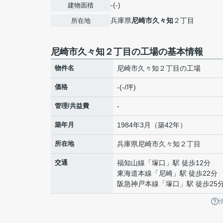
-(-)
建物面積
兵庫県
尼崎市
久々知
２丁目
所在地
尼崎市久々知２丁目の工場の基本情報
物件名
尼崎市久々知２丁目の工場
価格
-(-/坪)
管理/共益費
-
築年月
1984年3月（築42年）
所在地
兵庫県
尼崎市
久々知
２丁目
交通
福知山線
「
塚口
」駅 徒歩12分
東海道本線
「
尼崎
」駅 徒歩22分
阪急神戸本線
「
塚口
」駅 徒歩25