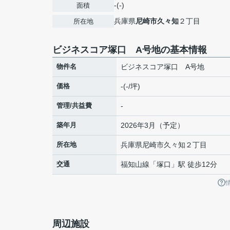
-(-)
面積
兵庫県
尼崎市
久々知
２丁目
所在地
ビジネスコア塚口 A号地の基本情報
物件名
ビジネスコア塚口 A号地
価格
-(-/坪)
管理/共益費
-
築年月
2026年3月（予定）
所在地
兵庫県
尼崎市
久々知
２丁目
交通
福知山線
「
塚口
」駅 徒歩12分
周辺施設