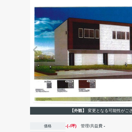
【外観】
変更となる可能性がご
-(-/坪)
管理/共益費
-
価格