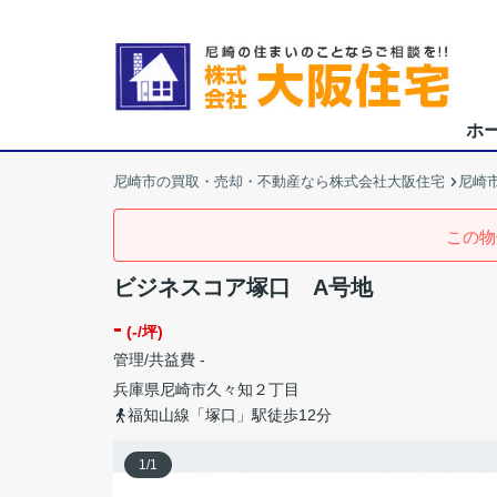
ホ
尼崎市の買取・売却・不動産なら株式会社大阪住宅
尼崎市
この物
ビジネスコア塚口 A号地
-
(-/坪)
管理/共益費 -
兵庫県
尼崎市
久々知
２丁目
福知山線「塚口」駅徒歩12分
1
/
1