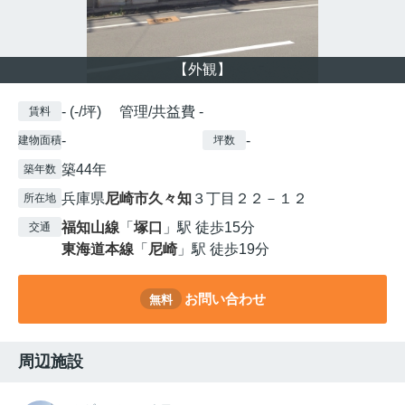
【外観】
- (-/坪) 管理/共益費 -
賃料
-
-
建物面積
坪数
築44年
築年数
兵庫県
尼崎市
久々知
３丁目２２－１２
所在地
福知山線
「
塚口
」駅 徒歩15分
交通
東海道本線
「
尼崎
」駅 徒歩19分
お問い合わせ
無料
周辺施設