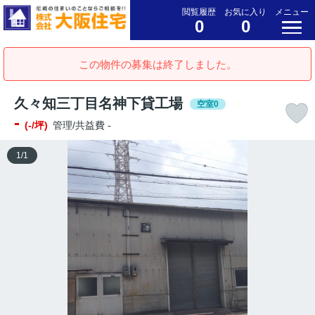
閲覧履歴
お気に入り
メニュー
0
0
この物件の募集は終了しました。
久々知三丁目名神下貸工場
空室0
-
(-/坪)
管理/共益費 -
1
/
1