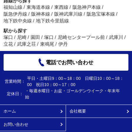
路線から探す
福知山線
/
東海道本線
/
東西線
/
阪急神戸本線
/
阪急伊丹線
/
阪神本線
/
阪神武庫川線
/
阪急宝塚本線
/
地下鉄中央線
/
地下鉄今里筋線
駅から探す
塚口
/
尼崎
/
園田
/
塚口
/
尼崎センタープール前
/
武庫川
/
立花
/
武庫之荘
/
東鳴尾
/
伊丹
電話でお問い合わせ
平日・土曜日9：00～18：00 日曜日10：00～18：
営業時間：
00 祝日10：00～17：00
・毎週水曜日・お盆・ゴールデンウイーク・年末年
定休日：
始
ホーム
会社概要
お問い合わせ