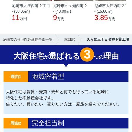
尼崎市大庄西町２丁目
尼崎市久々知西町２丁目
尼崎市大庄西町２丁
- (38.06㎡)
- (40.00㎡)
- (15.66㎡)
11
9
3.85
万円
万円
万円
尼崎市の住宅以外建物全部一覧
塚口駅
久々知三丁目名神下貸工場
3
大阪住宅
選ばれる
理由
が
つの
地域密着型
理由1
大阪住宅は賃貸・売買・売却と何でも行っている尼崎に
特化した不動産会社です。
借りたい、買いたい、売りたい方は一度足を運んでください。
完全担当制
理由2