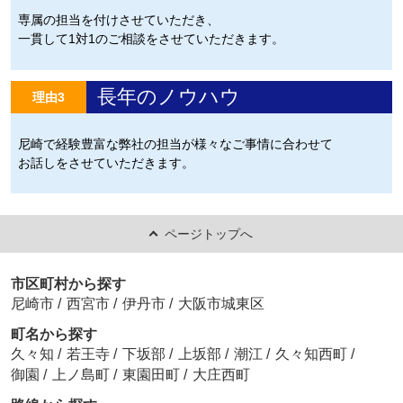
専属の担当を付けさせていただき、
一貫して1対1のご相談をさせていただきます。
長年のノウハウ
理由3
尼崎で経験豊富な弊社の担当が様々なご事情に合わせて
お話しをさせていただきます。
ページトップへ
市区町村から探す
尼崎市
/
西宮市
/
伊丹市
/
大阪市城東区
町名から探す
久々知
/
若王寺
/
下坂部
/
上坂部
/
潮江
/
久々知西町
/
御園
/
上ノ島町
/
東園田町
/
大庄西町