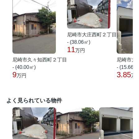
尼崎市大庄西町２丁目
- (38.06㎡)
11
万円
尼崎市久々知西町２丁目
尼崎市大
- (40.00㎡)
- (15.66㎡
9
3.85
万円
万
よく見られている物件