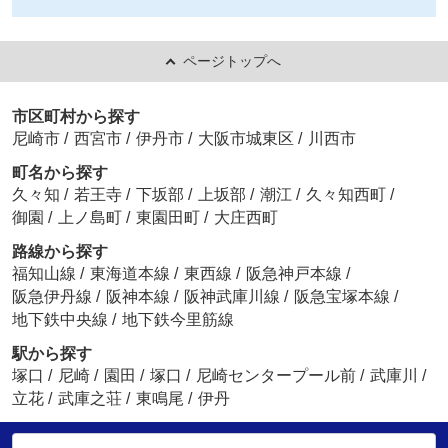
ページトップへ
市区町村から探す
尼崎市
/
西宮市
/
伊丹市
/
大阪市城東区
/
川西市
町名から探す
久々知
/
若王寺
/
下坂部
/
上坂部
/
潮江
/
久々知西町
/
御園
/
上ノ島町
/
東園田町
/
大庄西町
路線から探す
福知山線
/
東海道本線
/
東西線
/
阪急神戸本線
/
阪急伊丹線
/
阪神本線
/
阪神武庫川線
/
阪急宝塚本線
/
地下鉄中央線
/
地下鉄今里筋線
駅から探す
塚口
/
尼崎
/
園田
/
塚口
/
尼崎センタープール前
/
武庫川
/
立花
/
武庫之荘
/
東鳴尾
/
伊丹