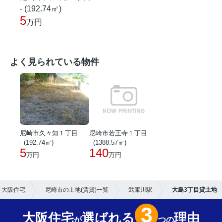
- (192.74㎡)
5
万円
よく見られている物件
尼崎市久々知１丁目
尼崎市若王寺１丁目
- (192.74㎡)
- (1388.57㎡)
5
140
万円
万円
社大阪住宅
尼崎市の土地(賃貸)一覧
武庫川駅
大島3丁目貸土地
3
大阪住宅
選ばれる
理由
が
つの