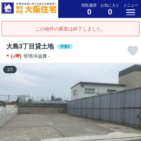
閲覧履歴
お気に入り
メニュー
0
0
この物件の募集は終了しました。
大島3丁目貸土地
空室0
-
(-/坪)
管理/共益費 -
1
/
3