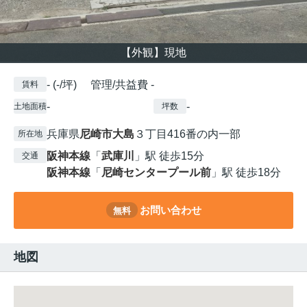
【外観】現地
- (-/坪) 管理/共益費 -
賃料
-
-
土地面積
坪数
兵庫県
尼崎市
大島
３丁目416番の内一部
所在地
阪神本線
「
武庫川
」駅 徒歩15分
交通
阪神本線
「
尼崎センタープール前
」駅 徒歩18分
お問い合わせ
無料
地図