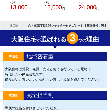
- (-)
- (-)
- (-)
13,000
13,000
24,000
円
円
円
塚口駅
久々知三丁目256シャッター付きガレージ【管理番号：59】
3
大阪住宅
選ばれる
理由
が
つの
地域密着型
理由1
大阪住宅は賃貸・売買・売却と何でも行っている尼崎に
特化した不動産会社です。
借りたい、買いたい、売りたい方は一度足を運んでください。
完全担当制
理由2
専属の担当を付けさせていただき、