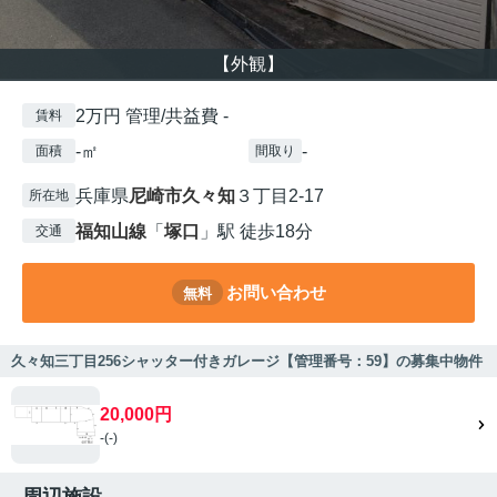
【外観】
2万円 管理/共益費 -
賃料
-㎡
-
面積
間取り
兵庫県
尼崎市
久々知
３丁目2-17
所在地
福知山線
「
塚口
」駅 徒歩18分
交通
お問い合わせ
無料
久々知三丁目256シャッター付きガレージ【管理番号：59】の募集中物件
20,000円
-(-)
周辺施設