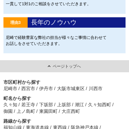
一貫して1対1のご相談をさせていただきます。
長年のノウハウ
理由3
尼崎で経験豊富な弊社の担当が様々なご事情に合わせて
お話しをさせていただきます。
ページトップへ
市区町村から探す
尼崎市
/
西宮市
/
伊丹市
/
大阪市城東区
/
川西市
町名から探す
久々知
/
若王寺
/
下坂部
/
上坂部
/
潮江
/
久々知西町
/
御園
/
上ノ島町
/
東園田町
/
大庄西町
路線から探す
福知山線
/
東海道本線
/
東西線
/
阪急神戸本線
/