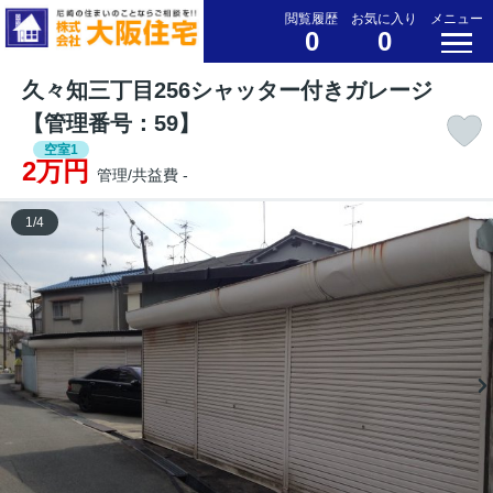
閲覧履歴
お気に入り
メニュー
0
0
久々知三丁目256シャッター付きガレージ
【管理番号：59】
空室1
2万円
管理/共益費 -
1
/
4