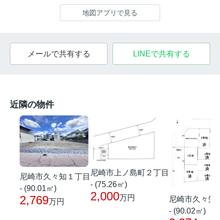
地図アプリで見る
メールで共有する
LINEで共有する
近隣の物件
尼崎市上ノ島町２丁目
尼崎市久々知１丁目
- (75.26㎡)
- (90.01㎡)
2,000
万円
2,769
尼崎市久々知
万円
- (90.02㎡)