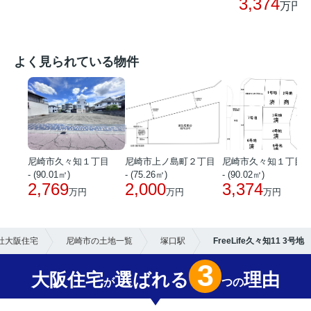
3,374
万円
よく見られている物件
尼崎市久々知１丁目
尼崎市上ノ島町２丁目
尼崎市久々知１丁目
- (90.01㎡)
- (75.26㎡)
- (90.02㎡)
2,769
2,000
3,374
万円
万円
万円
社大阪住宅
尼崎市の土地一覧
塚口駅
FreeLife久々知11 3号地
3
大阪住宅
選ばれる
理由
が
つの