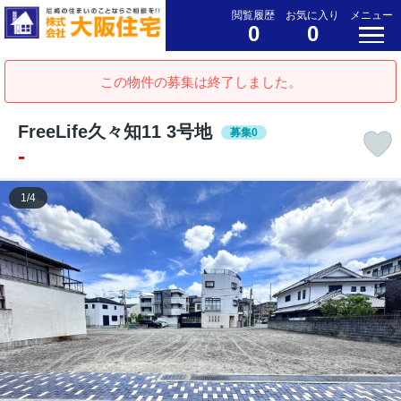
閲覧履歴
お気に入り
メニュー
0
0
この物件の募集は終了しました。
FreeLife久々知11 3号地
募集0
-
1
/
4