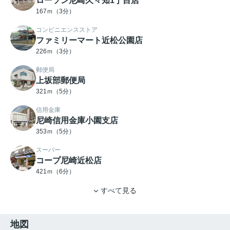
ローソン尼崎久々知1丁目店
167ｍ（3分）
コンビニエンスストア
ファミリーマート近松公園店
226ｍ（3分）
郵便局
上坂部郵便局
321ｍ（5分）
信用金庫
尼崎信用金庫小園支店
353ｍ（5分）
スーパー
コープ尼崎近松店
421ｍ（6分）
すべて見る
地図