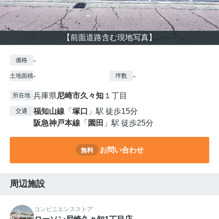
【前面道路含む現地写真】
-
価格
-
-
土地面積
坪数
兵庫県
尼崎市
久々知
１丁目
所在地
福知山線
「
塚口
」駅 徒歩15分
交通
阪急神戸本線
「
園田
」駅 徒歩25分
お問い合わせ
無料
周辺施設
コンビニエンスストア