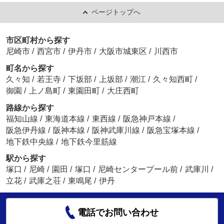
ページトップへ
市区町村から探す
尼崎市
/
西宮市
/
伊丹市
/
大阪市城東区
/
川西市
町名から探す
久々知
/
若王寺
/
下坂部
/
上坂部
/
潮江
/
久々知西町
/
御園
/
上ノ島町
/
東園田町
/
大庄西町
路線から探す
福知山線
/
東海道本線
/
東西線
/
阪急神戸本線
/
阪急伊丹線
/
阪神本線
/
阪神武庫川線
/
阪急宝塚本線
/
地下鉄中央線
/
地下鉄今里筋線
駅から探す
塚口
/
尼崎
/
園田
/
塚口
/
尼崎センタープール前
/
武庫川
/
立花
/
武庫之荘
/
東鳴尾
/
伊丹
電話でお問い合わせ