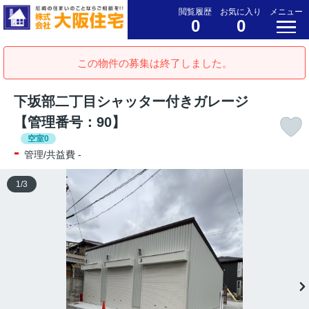
閲覧履歴
お気に入り
メニュー
0
0
この物件の募集は終了しました。
下坂部二丁目シャッター付きガレージ
【管理番号：90】
空室0
-
管理/共益費 -
1
/
3