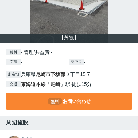
【外観】
- 管理/共益費 -
賃料
-
-
面積
間取り
兵庫県
尼崎市
下坂部
２丁目15-7
所在地
東海道本線
「
尼崎
」駅 徒歩15分
交通
お問い合わせ
無料
周辺施設