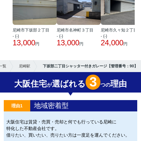
尼崎市下坂部２丁目
尼崎市名神町３丁目
尼崎市久々知２丁目
- (-)
- (-)
- (-)
13,000
13,000
24,000
円
円
円
一覧
尼崎駅
下坂部二丁目シャッター付きガレージ【管理番号：90】
3
大阪住宅
選ばれる
理由
が
つの
地域密着型
理由1
大阪住宅は賃貸・売買・売却と何でも行っている尼崎に
特化した不動産会社です。
借りたい、買いたい、売りたい方は一度足を運んでください。