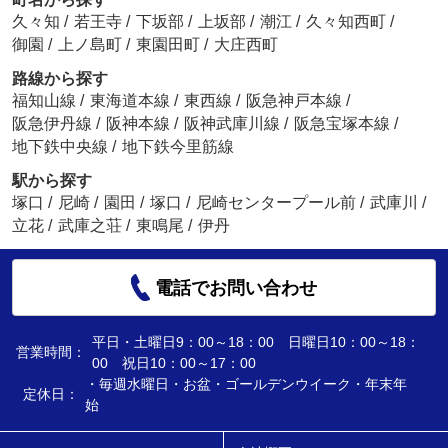
久々知
/
若王寺
/
下坂部
/
上坂部
/
潮江
/
久々知西町
/
御園
/
上ノ島町
/
東園田町
/
大庄西町
路線から探す
福知山線
/
東海道本線
/
東西線
/
阪急神戸本線
/
阪急伊丹線
/
阪神本線
/
阪神武庫川線
/
阪急宝塚本線
/
地下鉄中央線
/
地下鉄今里筋線
駅から探す
塚口
/
尼崎
/
園田
/
塚口
/
尼崎センタープール前
/
武庫川
/
立花
/
武庫之荘
/
東鳴尾
/
伊丹
電話でお問い合わせ
平日・土曜日9：00～18：00 日曜日10：00～18：
営業時間：
00 祝日10：00～17：00
・毎週水曜日・お盆・ゴールデンウイーク・年末年
定休日：
始